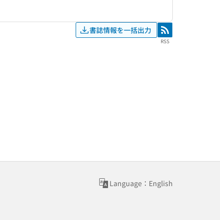
書誌情報を一括出力
RSS
RSS
Language：English