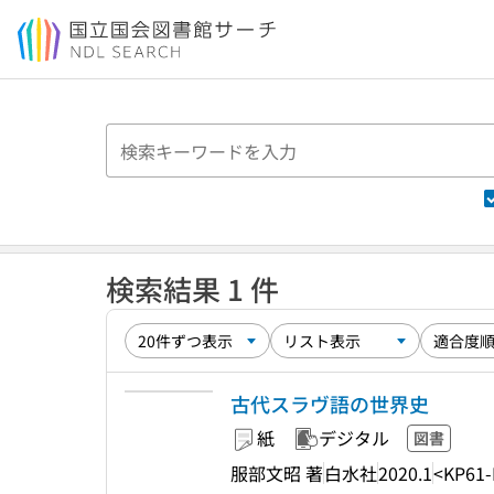
本文へ移動
検索結果 1 件
古代スラヴ語の世界史
紙
デジタル
図書
服部文昭 著
白水社
2020.1
<KP61