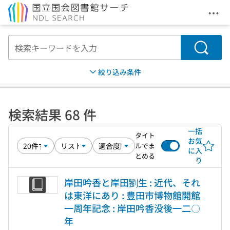
メニ
本文へ移動
検索
絞り込み条件
検索結果 68 件
一括
タイト
お気
ルでま
に入
とめる
り
岸田吟香と岸田劉生 : 近代、それ
は東洋にあり : 豊田市博物館開館
一周年記念 : 岸田吟香没後一二〇
年