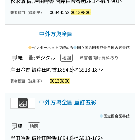
松永清 編, 岸田吟香 閲
岸田吟香
明28.1
<特64-901>
00344552
00139800
著者標目（識別子）
中外方輿全圖
インターネットで読める
国立国会図書館
全国の図書館
紙
デジタル
地図
障害者向け資料あり
岸田吟香 編
岸田吟香
1894.8
<YG913-187>
00139800
著者標目（識別子）
中外方輿全圖 重訂五彩
国立国会図書館
紙
地図
岸田吟香 編
岸田吟香
1894.8
<YG913-182>