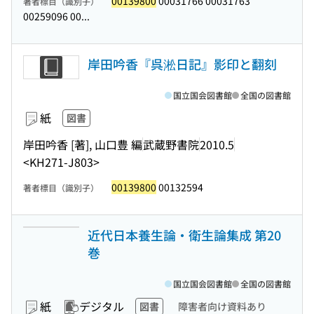
00139800
00031766 00031763
著者標目（識別子）
00259096 00...
岸田吟香『呉淞日記』影印と翻刻
国立国会図書館
全国の図書館
紙
図書
岸田吟香 [著], 山口豊 編
武蔵野書院
2010.5
<KH271-J803>
00139800
00132594
著者標目（識別子）
近代日本養生論・衛生論集成 第20
巻
国立国会図書館
全国の図書館
紙
デジタル
図書
障害者向け資料あり