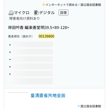
インターネットで読める
国立国会図書館
マイクロ
デジタル
図書
障害者向け資料あり
岸田吟香 編
楽善堂
明39.5
<89-128>
00139800
著者標目（識別子）
このタイトルの巻号
皇清直省輿地全圖
国立国会図書館