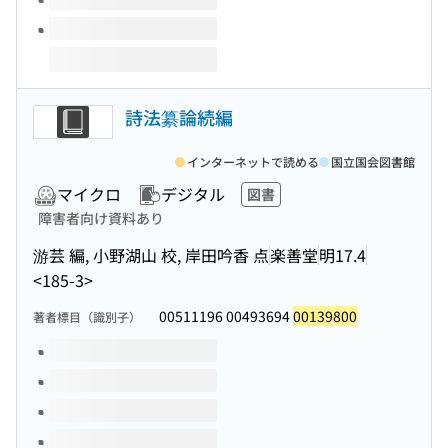
詩法纂論続編
インターネットで読める
国立国会図書館
マイクロ
デジタル
図書
障害者向け資料あり
游芸 編, 小野湖山 校, 岸田吟香 点
楽善堂
明17.4
<185-3>
00511196 00493694
00139800
著者標目（識別子）
このタイトルの巻号