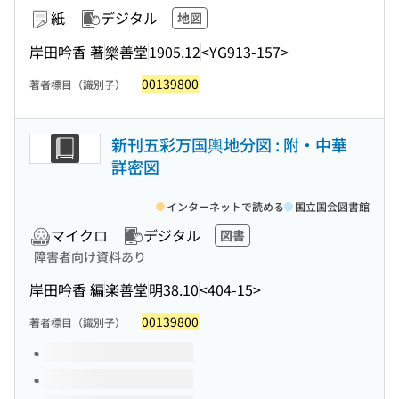
紙
デジタル
地図
岸田吟香 著
樂善堂
1905.12
<YG913-157>
00139800
著者標目（識別子）
新刊五彩万国輿地分図 : 附・中華
詳密図
インターネットで読める
国立国会図書館
マイクロ
デジタル
図書
障害者向け資料あり
岸田吟香 編
楽善堂
明38.10
<404-15>
00139800
著者標目（識別子）
このタイトルの巻号