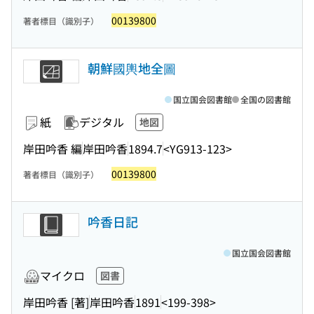
00139800
著者標目（識別子）
朝鮮國輿地全圖
国立国会図書館
全国の図書館
紙
デジタル
地図
岸田吟香 編
岸田吟香
1894.7
<YG913-123>
00139800
著者標目（識別子）
吟香日記
国立国会図書館
マイクロ
図書
岸田吟香 [著]
岸田吟香
1891
<199-398>