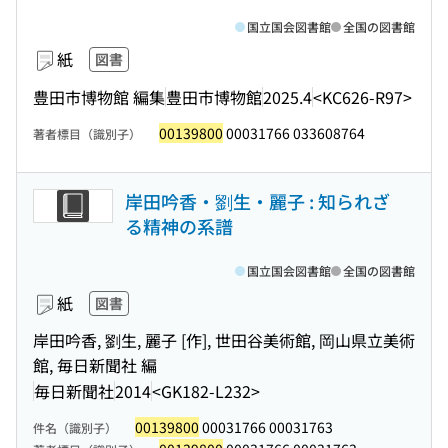
国立国会図書館
全国の図書館
紙
図書
豊田市博物館 編集
豊田市博物館
2025.4
<KC626-R97>
00139800
00031766 033608764
著者標目（識別子）
岸田吟香・劉生・麗子 : 知られざ
る精神の系譜
国立国会図書館
全国の図書館
紙
図書
岸田吟香, 劉生, 麗子 [作], 世田谷美術館, 岡山県立美術
館, 毎日新聞社 編
毎日新聞社
2014
<GK182-L232>
00139800
00031766 00031763
件名（識別子）