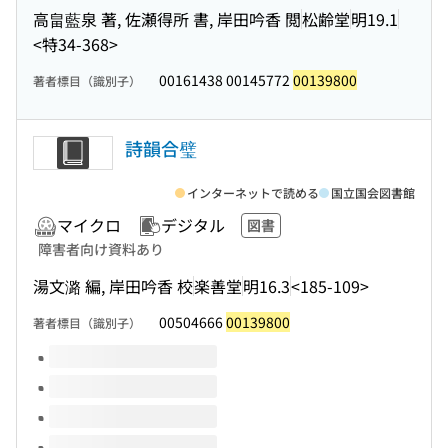
高畠藍泉 著, 佐瀬得所 書, 岸田吟香 閲
松齢堂
明19.1
<特34-368>
00161438 00145772
00139800
著者標目（識別子）
詩韻合璧
インターネットで読める
国立国会図書館
マイクロ
デジタル
図書
障害者向け資料あり
湯文潞 編, 岸田吟香 校
楽善堂
明16.3
<185-109>
00504666
00139800
著者標目（識別子）
このタイトルの巻号