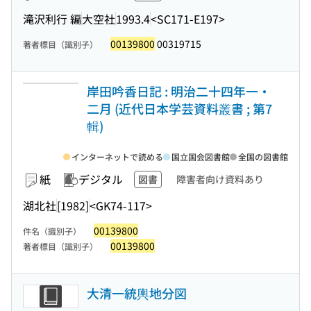
滝沢利行 編
大空社
1993.4
<SC171-E197>
00139800
00319715
著者標目（識別子）
岸田吟香日記 : 明治二十四年一・
二月 (近代日本学芸資料叢書 ; 第7
輯)
インターネットで読める
国立国会図書館
全国の図書館
紙
デジタル
図書
障害者向け資料あり
湖北社
[1982]
<GK74-117>
00139800
件名（識別子）
00139800
著者標目（識別子）
大清一統輿地分図