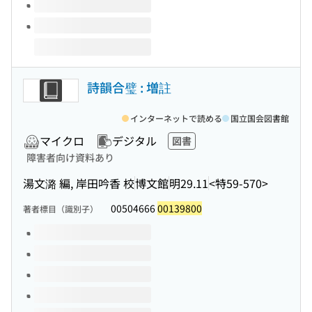
詩韻合璧 : 増註
インターネットで読める
国立国会図書館
マイクロ
デジタル
図書
障害者向け資料あり
湯文潞 編, 岸田吟香 校
博文館
明29.11
<特59-570>
00504666
00139800
著者標目（識別子）
このタイトルの巻号