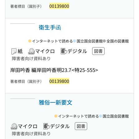
00139800
著者標目（識別子）
衛生手函
インターネットで読める
国立国会図書館
全国の図書館
紙
マイクロ
デジタル
図書
障害者向け資料あり
岸田吟香 編
岸田吟香
明23.7
<特25-555>
00139800
著者標目（識別子）
雅俗一新要文
インターネットで読める
国立国会図書館
マイクロ
デジタル
図書
障害者向け資料あり