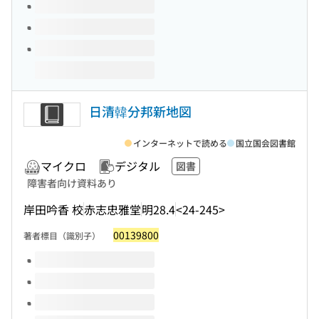
日清韓分邦新地図
インターネットで読める
国立国会図書館
マイクロ
デジタル
図書
障害者向け資料あり
岸田吟香 校
赤志忠雅堂
明28.4
<24-245>
00139800
著者標目（識別子）
このタイトルの巻号