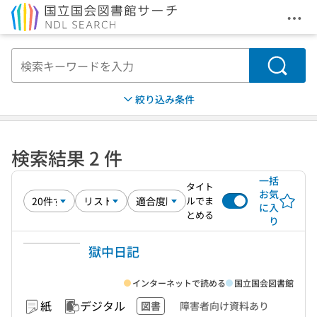
メニ
本文へ移動
検索
絞り込み条件
検索結果 2 件
一括
タイト
お気
ルでま
に入
とめる
り
獄中日記
インターネットで読める
国立国会図書館
紙
デジタル
図書
障害者向け資料あり