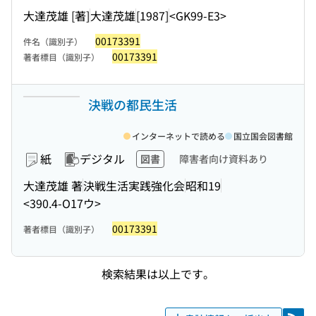
大達茂雄 [著]
大達茂雄
[1987]
<GK99-E3>
00173391
件名（識別子）
00173391
著者標目（識別子）
決戦の都民生活
インターネットで読める
国立国会図書館
紙
デジタル
図書
障害者向け資料あり
大達茂雄 著
決戦生活実践強化会
昭和19
<390.4-O17ウ>
00173391
著者標目（識別子）
検索結果は以上です。