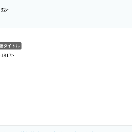
J32>
誌タイトル
-1817>