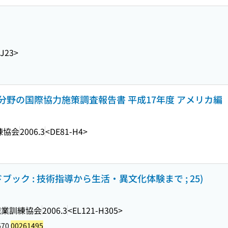
-J23>
野の国際協力施策調査報告書 平成17年度 アメリカ編
練協会
2006.3
<DE81-H4>
ック : 技術指導から生活・異文化体験まで ; 25)
職業訓練協会
2006.3
<EL121-H305>
570
00261495