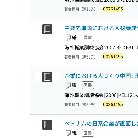
00261495
著者標目（識別子）
主要先進国における人材養成分
紙
図書
海外職業訓練協会
2007.3
<DE81-
00261495
著者標目（識別子）
企業における人づくり中国 :
紙
図書
海外職業訓練協会
[2008]
<EL121-
00261495
著者標目（識別子）
ベトナムの日系企業が直面した
紙
図書