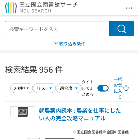
メニ
本文へ移動
検索
絞り込み条件
検索結果 956 件
一括
タイト
お気
ルでま
に入
とめる
り
就農案内読本 : 農業を仕事にした
い人の完全攻略マニュアル
国立国会図書館
全国の図書館