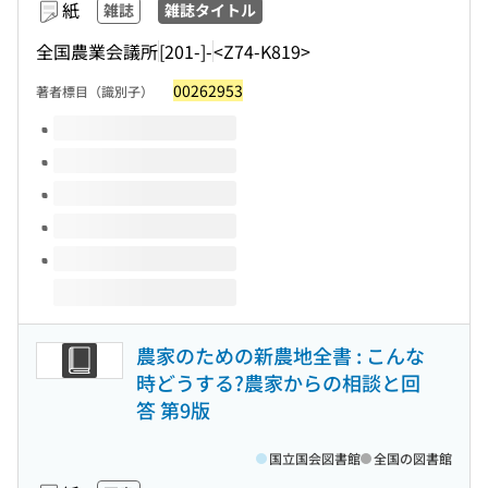
紙
雑誌
雑誌タイトル
全国農業会議所
[201-]-
<Z74-K819>
00262953
著者標目（識別子）
このタイトルの巻号
農家のための新農地全書 : こんな
時どうする?農家からの相談と回
答 第9版
国立国会図書館
全国の図書館