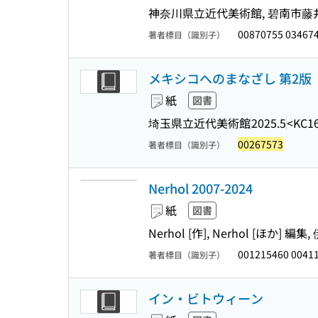
神奈川県立近代美術館, 碧南市藤
00870755 03467
著者標目（識別子）
メキシコへのまなざし 第2版
紙
図書
埼玉県立近代美術館
2025.5
<KC1
00267573
著者標目（識別子）
Nerhol 2007-2024
紙
図書
Nerhol [作], Nerhol [ほか] 編
001215460 0041
著者標目（識別子）
イン・ビトウィーン