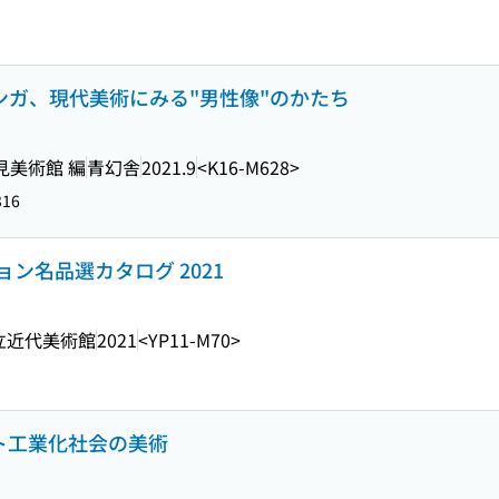
マンガ、現代美術にみる"男性像"のかたち
見美術館 編
青幻舎
2021.9
<K16-M628>
316
ン名品選カタログ 2021
立近代美術館
2021
<YP11-M70>
ポスト工業化社会の美術