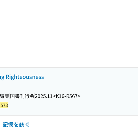
g Righteousness
 編集
国書刊行会
2025.11
<K16-R567>
7573
り、記憶を紡ぐ