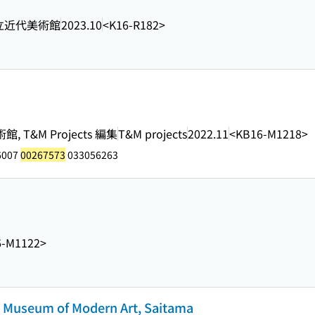
立近代美術館
2023.10
<K16-R182>
T&M Projects 編集
T&M projects
2022.11
<KB16-M1218>
6007
00267573
033056263
6-M1122>
eum of Modern Art, Saitama