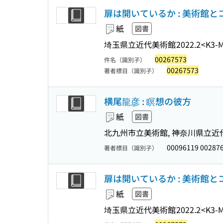
扉は開いているか : 美術館とコレク
紙
図書
埼玉県立近代美術館
2022.2
<K3-
00267573
件名（識別子）
00267573
著者標目（識別子）
横尾龍彦 : 瞑想の彼方
紙
図書
北九州市立美術館, 神奈川県立近
00096119 00287
著者標目（識別子）
扉は開いているか : 美術館とコレク
紙
図書
埼玉県立近代美術館
2022.2
<K3-