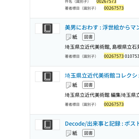
00267573
件名（識別子）
00267573
著者標目（識別子）
美男におわす : 浮世絵から
紙
図書
埼玉県立近代美術館, 島根県立石
00267573
01075
著者標目（識別子）
埼玉県立近代美術館コレクショ
紙
図書
埼玉県立近代美術館 編集
埼玉県
00267573
著者標目（識別子）
Decode/出来事と記録 : 
紙
図書