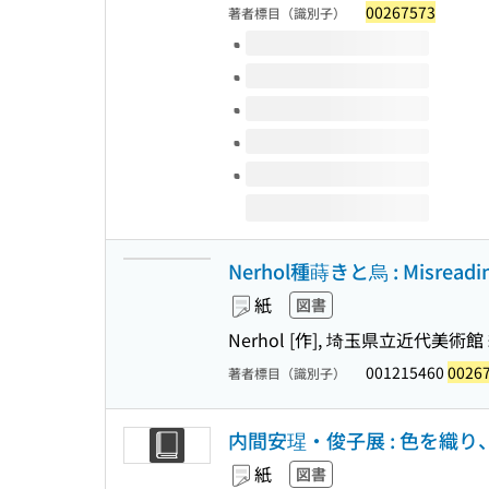
00267573
著者標目（識別子）
このタイトルの巻号
Nerhol種蒔きと烏 : Misreadin
紙
図書
Nerhol [作], 埼玉県立近代美術館
001215460
0026
著者標目（識別子）
内間安瑆・俊子展 : 色を織
紙
図書