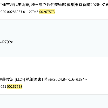
井達吉現代美術館, 埼玉県立近代美術館 編集
東京新聞
2026
<K16
4920 00286067 01127945
00267573
6-R792>
集, 伊藤俊治 [ほか] 執筆
国書刊行会
2024.9
<K16-R184>
1021
00267573