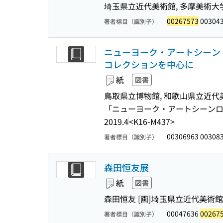
埼玉県立近代美術館, 多摩美術大
00267573
00304
著者標目（識別子）
ニューヨーク・アートシーン 
コレクションを中心に
紙
図書
鳥取県立博物館, 和歌山県立近代美
「ニューヨーク・アートシーンロ
2019.4
<K16-M437>
00306963 00308
著者標目（識別子）
森田恒友展
紙
図書
森田恒友 [画]
埼玉県立近代美術館
00047636
00267
著者標目（識別子）