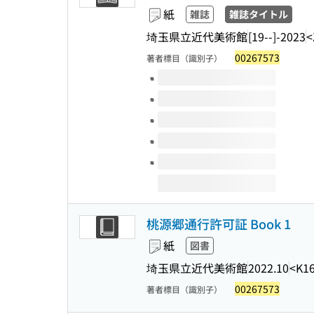
紙
雑誌
雑誌タイトル
埼玉県立近代美術館
[19--]-2023
<
00267573
著者標目（識別子）
このタイトルの巻号
桃源郷通行許可証 Book 1
紙
図書
埼玉県立近代美術館
2022.10
<K1
00267573
著者標目（識別子）