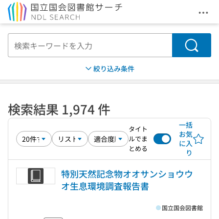
メニ
本文へ移動
検索
絞り込み条件
検索結果 1,974 件
一括
タイト
お気
ルでま
に入
とめる
り
特別天然記念物オオサンショウウ
オ生息環境調査報告書
国立国会図書館