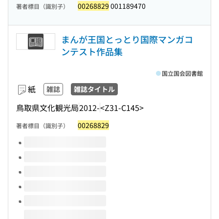
00268829
001189470
著者標目（識別子）
まんが王国とっとり国際マンガコ
ンテスト作品集
国立国会図書館
紙
雑誌
雑誌タイトル
鳥取県文化観光局
2012-
<Z31-C145>
00268829
著者標目（識別子）
このタイトルの巻号