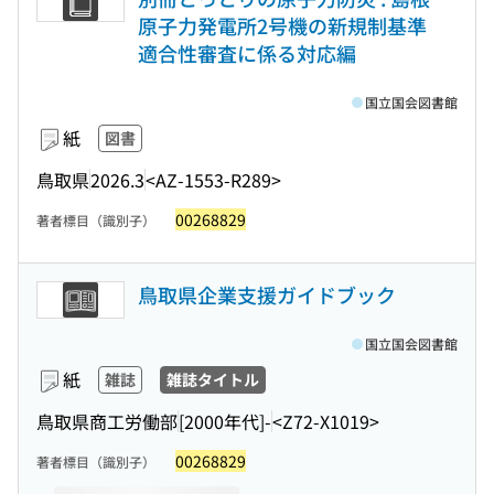
原子力発電所2号機の新規制基準
適合性審査に係る対応編
国立国会図書館
紙
図書
鳥取県
2026.3
<AZ-1553-R289>
00268829
著者標目（識別子）
鳥取県企業支援ガイドブック
国立国会図書館
紙
雑誌
雑誌タイトル
鳥取県商工労働部
[2000年代]-
<Z72-X1019>
00268829
著者標目（識別子）