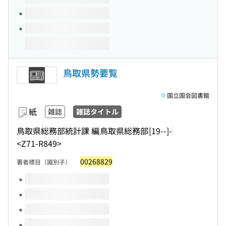
鳥取県勢要覧
国立国会図書館
紙
雑誌
雑誌タイトル
鳥取県総務部統計課 編
鳥取県総務部
[19--]-
<Z71-R849>
00268829
著者標目（識別子）
このタイトルの巻号