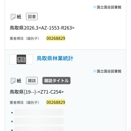
国立国会図書館
紙
図書
鳥取県
2026.3
<AZ-1553-R263>
00268829
著者標目（識別子）
鳥取県林業統計
国立国会図書館
紙
雑誌
雑誌タイトル
鳥取県
[19--]-
<Z71-C254>
00268829
著者標目（識別子）
このタイトルの巻号