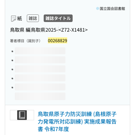
国立国会図書館
紙
雑誌
雑誌タイトル
鳥取県 編
鳥取県
2025-
<Z72-X1481>
00268829
著者標目（識別子）
このタイトルの巻号
鳥取県原子力防災訓練 (島根原子
力発電所対応訓練) 実施成果報告
書 令和7年度