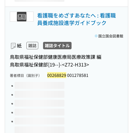
看護職をめざすあなたへ : 看護職
員養成施設進学ガイドブック
国立国会図書館
紙
雑誌
雑誌タイトル
鳥取県福祉保健部健康医療局医療政策課 編
鳥取県福祉保健部
[19--]-
<Z72-H313>
00268829
001278581
著者標目（識別子）
このタイトルの巻号