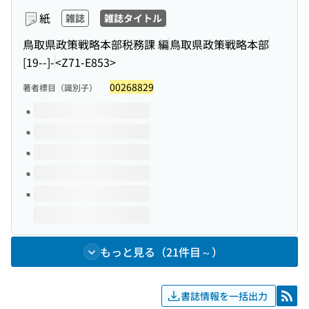
紙
雑誌
雑誌タイトル
鳥取県政策戦略本部税務課 編
鳥取県政策戦略本部
[19--]-
<Z71-E853>
00268829
著者標目（識別子）
このタイトルの巻号
もっと見る（21件目～）
書誌情報を一括出力
RSS