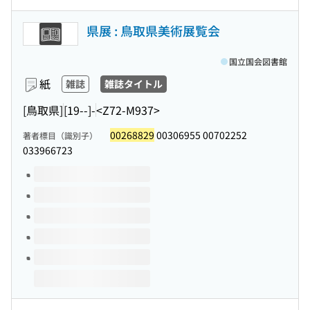
県展 : 鳥取県美術展覧会
国立国会図書館
紙
雑誌
雑誌タイトル
[鳥取県]
[19--]-
<Z72-M937>
00268829
00306955 00702252
著者標目（識別子）
033966723
このタイトルの巻号