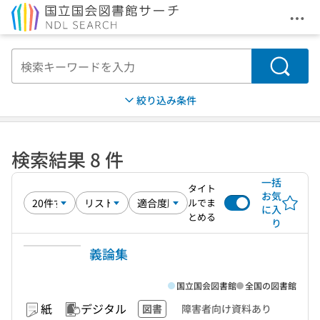
メニ
本文へ移動
検索
絞り込み条件
検索結果 8 件
一括
タイト
お気
ルでま
に入
とめる
り
義論集
国立国会図書館
全国の図書館
紙
デジタル
図書
障害者向け資料あり