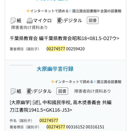
インターネットで読める
国立国会図書館
全国の図書館
紙
マイクロ
デジタル
図書
障害者向け資料あり
千葉県教育会 編
千葉県教育会
昭和18
<081.5-O27ウ>
00274577
00259420
著者標目（識別子）
大原幽學言行録
インターネットで読める
国立国会図書館
紙
デジタル
図書
障害者向け資料あり
[大原幽学] [述], 中和國民學校, 高木奬善義會 共編
刀江書院
1941.5
<GK116-J53>
00274577
件名（識別子）
00274577
00316152 00316151
著者標目（識別子）