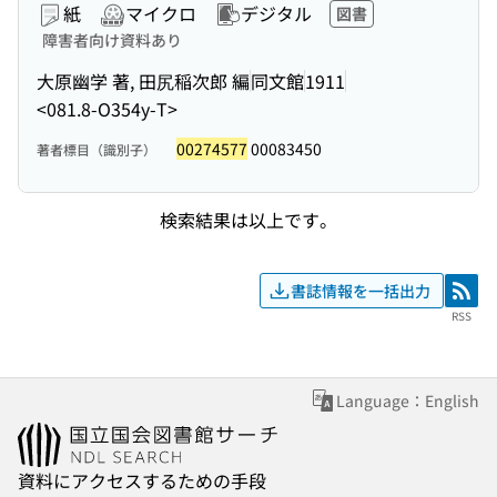
紙
マイクロ
デジタル
図書
障害者向け資料あり
大原幽学 著, 田尻稲次郎 編
同文館
1911
<081.8-O354y-T>
00274577
00083450
著者標目（識別子）
検索結果は以上です。
書誌情報を一括出力
RSS
RSS
Language：English
資料にアクセスするための手段