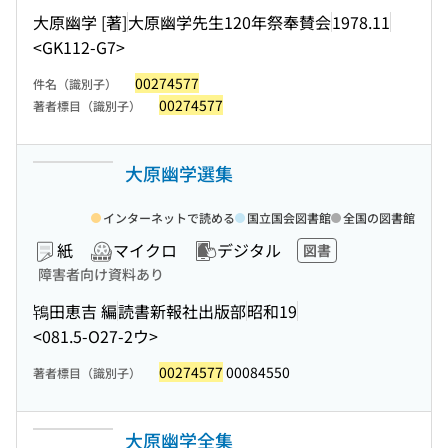
大原幽学 [著]
大原幽学先生120年祭奉賛会
1978.11
<GK112-G7>
00274577
件名（識別子）
00274577
著者標目（識別子）
大原幽学選集
インターネットで読める
国立国会図書館
全国の図書館
紙
マイクロ
デジタル
図書
障害者向け資料あり
鴇田恵吉 編
読書新報社出版部
昭和19
<081.5-O27-2ウ>
00274577
00084550
著者標目（識別子）
大原幽学全集