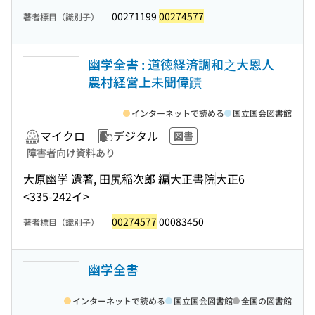
00271199
00274577
著者標目（識別子）
幽学全書 : 道徳経済調和之大恩人
農村経営上未聞偉蹟
インターネットで読める
国立国会図書館
マイクロ
デジタル
図書
障害者向け資料あり
大原幽学 遺著, 田尻稲次郎 編
大正書院
大正6
<335-242イ>
00274577
00083450
著者標目（識別子）
幽学全書
インターネットで読める
国立国会図書館
全国の図書館