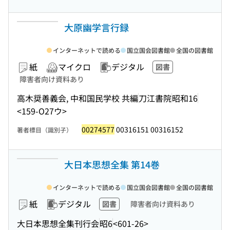
大原幽学言行録
インターネットで読める
国立国会図書館
全国の図書館
紙
マイクロ
デジタル
図書
障害者向け資料あり
高木奨善義会, 中和国民学校 共編
刀江書院
昭和16
<159-O27ウ>
00274577
00316151 00316152
著者標目（識別子）
大日本思想全集 第14巻
インターネットで読める
国立国会図書館
全国の図書館
紙
デジタル
図書
障害者向け資料あり
大日本思想全集刊行会
昭6
<601-26>