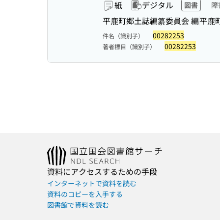
紙
デジタル
図書
障
平鹿町郷土誌編纂委員会 編
平鹿
00282253
件名（識別子）
00282253
著者標目（識別子）
資料にアクセスするための手段
インターネットで資料を読む
資料のコピーを入手する
図書館で資料を読む