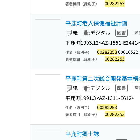
00282253
著者標目（識別子）
平鹿町老人保健福祉計画
紙
デジタル
図書
障
平鹿町
1993.12
<AZ-1551-E2441>
00282253
00616522
件名（識別子）
00282253
著者標目（識別子）
平鹿町第二次総合開発基本構
紙
デジタル
図書
障
平鹿町
1991.3
<AZ-1311-E612>
00282253
件名（識別子）
00282253
著者標目（識別子）
平鹿町郷土誌