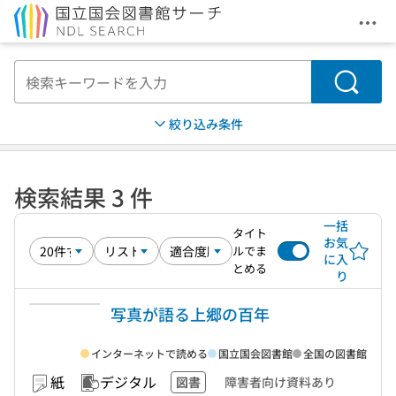
メニ
本文へ移動
検索
絞り込み条件
検索結果 3 件
一括
タイト
お気
ルでま
に入
とめる
り
写真が語る上郷の百年
インターネットで読める
国立国会図書館
全国の図書館
紙
デジタル
図書
障害者向け資料あり