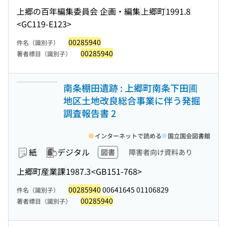
上郷の百年編集委員会 企画・編集
上郷町
1991.8
<GC119-E123>
00285940
件名（識別子）
00285940
著者標目（識別子）
南条棚田遺跡 : 上郷町南条下田圃
地区土地改良総合事業に伴う発掘
調査報告書 2
インターネットで読める
国立国会図書館
紙
デジタル
図書
障害者向け資料あり
上郷町産業課
1987.3
<GB151-768>
00285940
00641645 01106829
件名（識別子）
00285940
著者標目（識別子）