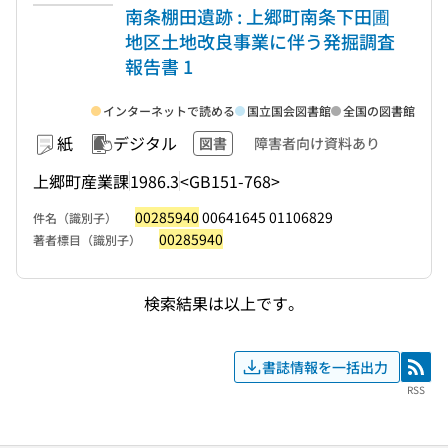
南条棚田遺跡 : 上郷町南条下田圃
地区土地改良事業に伴う発掘調査
報告書 1
インターネットで読める
国立国会図書館
全国の図書館
紙
デジタル
図書
障害者向け資料あり
上郷町産業課
1986.3
<GB151-768>
00285940
00641645 01106829
件名（識別子）
00285940
著者標目（識別子）
検索結果は以上です。
書誌情報を一括出力
RSS
RSS