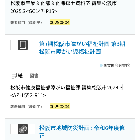
松阪市産業文化部文化課郷土資料室 編集
松阪市
2025.3
<GC147-R15>
00290804
著者標目（識別子）
第7期松阪市障がい福祉計画 第3期
松阪市障がい児福祉計画
国立国会図書館
紙
図書
松阪市健康福祉部障がい福祉課 編集
松阪市
2024.3
<AZ-1552-R11>
00290804
著者標目（識別子）
松阪市地域防災計画 : 令和6年度修
正