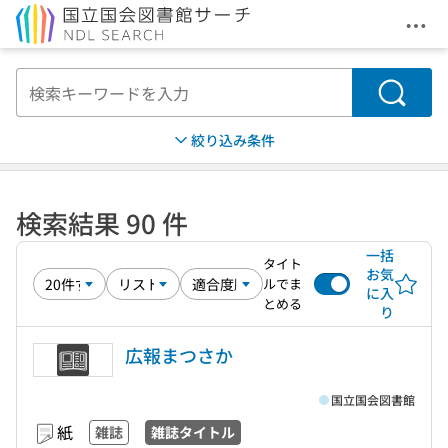
メニ
本文へ移動
検索
絞り込み条件
検索結果 90 件
一括
タイト
お気
ルでま
に入
とめる
り
広報まつさか
国立国会図書館
紙
雑誌
雑誌タイトル