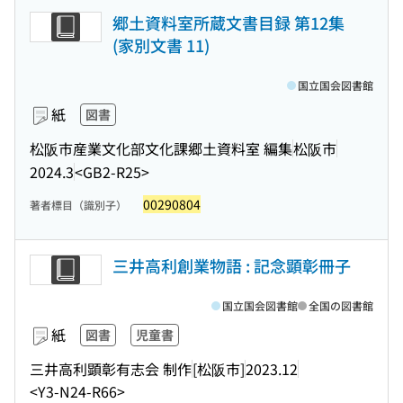
郷土資料室所蔵文書目録 第12集
(家別文書 11)
国立国会図書館
紙
図書
松阪市産業文化部文化課郷土資料室 編集
松阪市
2024.3
<GB2-R25>
00290804
著者標目（識別子）
三井高利創業物語 : 記念顕彰冊子
国立国会図書館
全国の図書館
紙
図書
児童書
三井高利顕彰有志会 制作
[松阪市]
2023.12
<Y3-N24-R66>