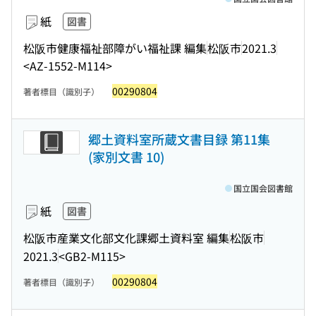
紙
図書
松阪市健康福祉部障がい福祉課 編集
松阪市
2021.3
<AZ-1552-M114>
00290804
著者標目（識別子）
郷土資料室所蔵文書目録 第11集
(家別文書 10)
国立国会図書館
紙
図書
松阪市産業文化部文化課郷土資料室 編集
松阪市
2021.3
<GB2-M115>
00290804
著者標目（識別子）