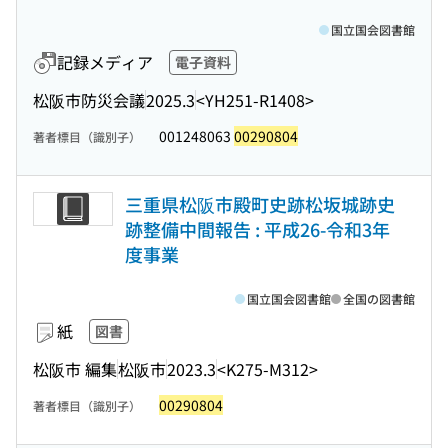
国立国会図書館
記録メディア
電子資料
松阪市防災会議
2025.3
<YH251-R1408>
001248063
00290804
著者標目（識別子）
三重県松阪市殿町史跡松坂城跡史
跡整備中間報告 : 平成26-令和3年
度事業
国立国会図書館
全国の図書館
紙
図書
松阪市 編集
松阪市
2023.3
<K275-M312>
00290804
著者標目（識別子）