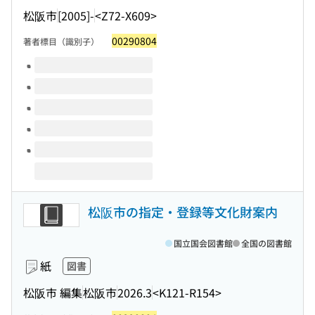
松阪市
[2005]-
<Z72-X609>
00290804
著者標目（識別子）
このタイトルの巻号
松阪市の指定・登録等文化財案内
国立国会図書館
全国の図書館
紙
図書
松阪市 編集
松阪市
2026.3
<K121-R154>