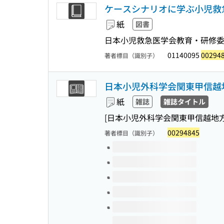
ケースシナリオに学ぶ小児救
紙
図書
日本小児救急医学会教育・研修委員
01140095
00294
著者標目（識別子）
日本小児外科学会関東甲信越
紙
雑誌
雑誌タイトル
[日本小児外科学会関東甲信越地方
00294845
著者標目（識別子）
このタイトルの巻号