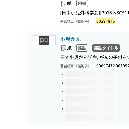
紙
図書
[日本小児外科学会]
[2018]
<SC51
00294845
著者標目（識別子）
小児がん
紙
雑誌
雑誌タイトル
日本小児がん学会, がんの子供を
00697472 00109
著者標目（識別子）
このタイトルの巻号