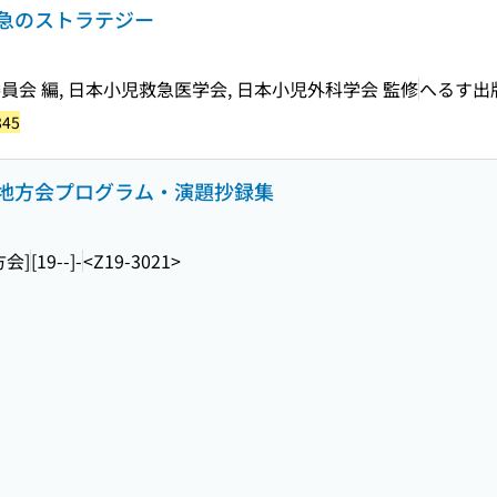
急のストラテジー
会 編, 日本小児救急医学会, 日本小児外科学会 監修
へるす出
845
地方会プログラム・演題抄録集
会]
[19--]-
<Z19-3021>