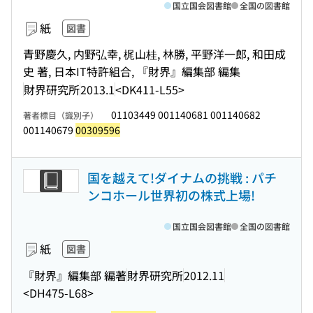
国立国会図書館
全国の図書館
紙
図書
青野慶久, 内野弘幸, 梶山桂, 林勝, 平野洋一郎, 和田成
史 著, 日本IT特許組合, 『財界』編集部 編集
財界研究所
2013.1
<DK411-L55>
01103449 001140681 001140682
著者標目（識別子）
001140679
00309596
国を越えて!ダイナムの挑戦 : パチ
ンコホール世界初の株式上場!
国立国会図書館
全国の図書館
紙
図書
『財界』編集部 編著
財界研究所
2012.11
<DH475-L68>