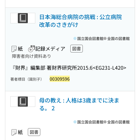
日本海総合病院の挑戦 : 公立病院
改革のさきがけ
国立国会図書館
全国の図書館
紙
記録メディア
図書
障害者向け資料あり
『財界』編集部 著
財界研究所
2015.6
<EG231-L420>
00309596
著者標目（識別子）
母の教え : 人格は3歳までに決ま
る。 2
国立国会図書館
全国の図書館
紙
図書