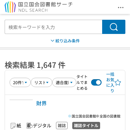
メニ
本文へ移動
検索
絞り込み条件
検索結果 1,647 件
一括
タイト
お気
ルでま
に入
とめる
り
財界
国立国会図書館
全国の図書館
紙
デジタル
雑誌
雑誌タイトル