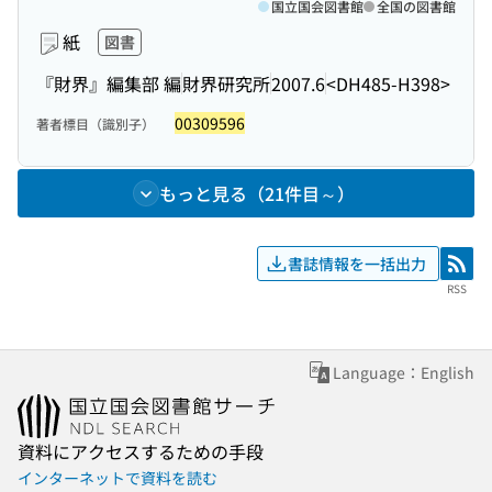
国立国会図書館
全国の図書館
紙
図書
『財界』編集部 編
財界研究所
2007.6
<DH485-H398>
00309596
著者標目（識別子）
もっと見る（21件目～）
書誌情報を一括出力
RSS
RSS
Language：English
資料にアクセスするための手段
インターネットで資料を読む