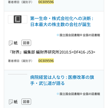
00309596
著者標目（識別子）
第一生命・株式会社化への決断 :
日本最大の株主数の会社が誕生
国立国会図書館
全国の図書館
紙
図書
『財界』編集部 編
財界研究所
2010.5
<DF416-J53>
00309596
著者標目（識別子）
病院経営は人なり : 医療改革の旗
手・武弘道が語る
国立国会図書館
全国の図書館
紙
図書