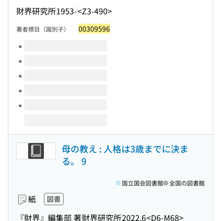
財界研究所
1953-
<Z3-490>
00309596
著者標目（識別子）
このタイトルの巻号
母の教え : 人格は3歳までに決ま
る。 9
国立国会図書館
全国の図書館
紙
図書
『財界』編集部 著
財界研究所
2022.6
<D6-M68>