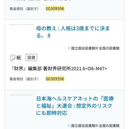
00309596
著者標目（識別子）
母の教え : 人格は3歳までに決ま
る。 8
国立国会図書館
全国の図書館
紙
図書
『財界』編集部 著
財界研究所
2021.6
<D6-M47>
00309596
著者標目（識別子）
日本海ヘルスケアネットの「医療
と福祉」大連合 : 想定外のリスク
にも即時対応
国立国会図書館
全国の図書館