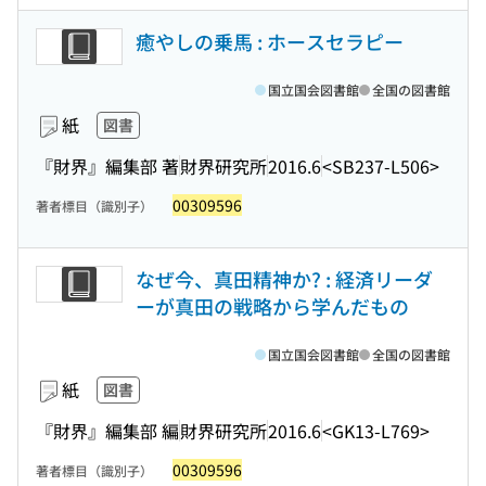
癒やしの乗馬 : ホースセラピー
国立国会図書館
全国の図書館
紙
図書
『財界』編集部 著
財界研究所
2016.6
<SB237-L506>
00309596
著者標目（識別子）
なぜ今、真田精神か? : 経済リーダ
ーが真田の戦略から学んだもの
国立国会図書館
全国の図書館
紙
図書
『財界』編集部 編
財界研究所
2016.6
<GK13-L769>
00309596
著者標目（識別子）