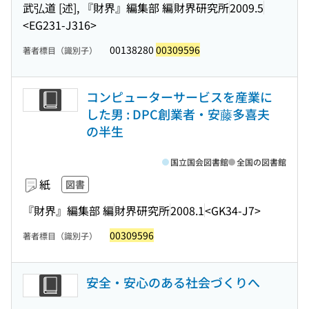
武弘道 [述], 『財界』編集部 編
財界研究所
2009.5
<EG231-J316>
00138280
00309596
著者標目（識別子）
コンピューターサービスを産業に
した男 : DPC創業者・安藤多喜夫
の半生
国立国会図書館
全国の図書館
紙
図書
『財界』編集部 編
財界研究所
2008.1
<GK34-J7>
00309596
著者標目（識別子）
安全・安心のある社会づくりへ