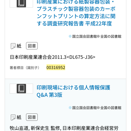
印刷産業における紙製容器包装・
プラスチック製容器包装のカーボ
ンフットプリントの算定方法に関
する調査研究報告書 平成22年度
国立国会図書館
全国の図書館
紙
図書
日本印刷産業連合会
2011.3
<DL675-J36>
00316952
著者標目（識別子）
印刷現場における個人情報保護
Q&A 第3版
国立国会図書館
全国の図書館
紙
図書
牧山嘉道, 新保史生 監修, 日本印刷産業連合会経営労