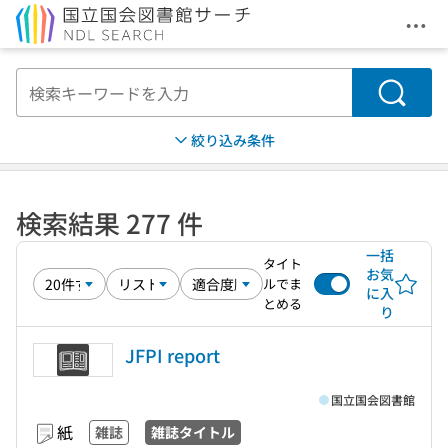
メニ
本文へ移動
検索
絞り込み条件
検索結果 277 件
一括
タイト
お気
ルでま
に入
とめる
り
JFPI report
国立国会図書館
紙
雑誌
雑誌タイトル