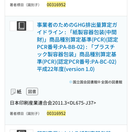
00316952
著者標目（識別子）
事業者のためのGHG排出量算定ガ
イドライン : 「紙製容器包装(中間
財)」商品種別算定基準(PCR)(認定
PCR番号:PA-BB-02) : 「プラスチ
ック製容器包装」商品種別算定基
準(PCR)(認定PCR番号:PA-BC-02)
平成22年度(version 1.0)
国立国会図書館
全国の図書館
紙
図書
日本印刷産業連合会
2011.3
<DL675-J37>
00316952
著者標目（識別子）