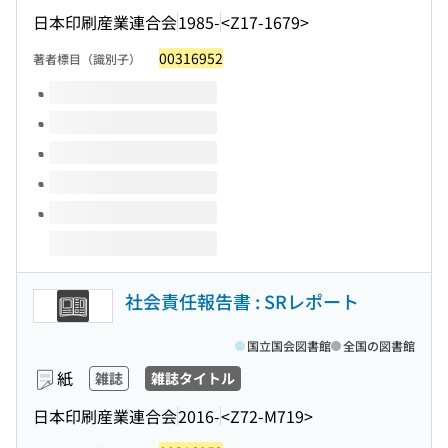
日本印刷産業連合会
1985-
<Z17-1679>
00316952
著者標目（識別子）
このタイトルの巻号
社会責任報告書 : SRレポート
国立国会図書館
全国の図書館
紙
雑誌
雑誌タイトル
日本印刷産業連合会
2016-
<Z72-M719>