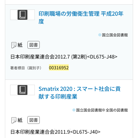
印刷職場の労働衛生管理 平成20年
度
国立国会図書館
紙
図書
日本印刷産業連合会
2012.7 (第2刷)
<DL675-J48>
00316952
著者標目（識別子）
Smatrix 2020 : スマート社会に貢
献する印刷産業
国立国会図書館
全国の図書館
紙
図書
日本印刷産業連合会
2011.9
<DL675-J40>