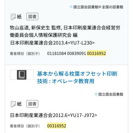
国立国会図書館
全国の図書館
紙
図書
牧山嘉道, 新保史生 監修, 日本印刷産業連合会経営労
働委員会個人情報保護研究会 編
日本印刷産業連合会
2013.4
<YU7-L230>
01181084 00839091
00316952
著者標目（識別子）
基本から解る枚葉オフセット印刷
技術 : オペレータ教育用
国立国会図書館
紙
図書
日本印刷産業連合会
2012.6
<YU17-J972>
00316952
著者標目（識別子）