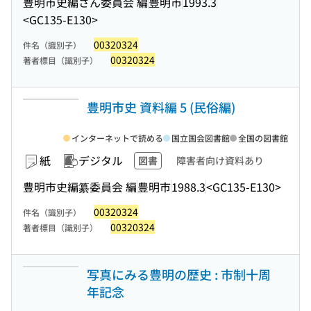
豊明市史編さん委員会 編
豊明市
1993.3
<GC135-E130>
00320324
件名（識別子）
00320324
著者標目（識別子）
豊明市史 資料編 5 (民俗編)
インターネットで読める
国立国会図書館
全国の図書館
紙
デジタル
図書
障害者向け資料あり
豊明市史編纂委員会 編
豊明市
1988.3
<GC135-E130>
00320324
件名（識別子）
00320324
著者標目（識別子）
写真にみる豊明の歴史 : 市制十周
年記念