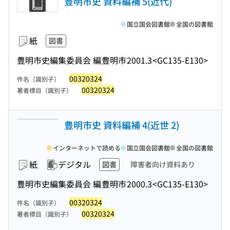
豊明市史 資料編補 5(近代)
国立国会図書館
全国の図書館
紙
図書
豊明市史編集委員会 編
豊明市
2001.3
<GC135-E130>
00320324
件名（識別子）
00320324
著者標目（識別子）
豊明市史 資料編補 4(近世 2)
インターネットで読める
国立国会図書館
全国の図書館
紙
デジタル
図書
障害者向け資料あり
豊明市史編集委員会 編
豊明市
2000.3
<GC135-E130>
00320324
件名（識別子）
00320324
著者標目（識別子）