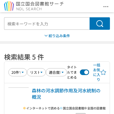
メニ
本文へ移動
検索
絞り込み条件
検索結果 5 件
一括
タイト
お気
ルでま
に入
とめる
り
森林の河水調節作用及河水統制の
概況
インターネットで読める
国立国会図書館
全国の図書館