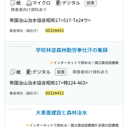
紙
マイクロ
デジタル
図書
障害者向け資料あり
帝国治山治水協会
昭和17
<517-Te24ウ>
00324453
著者標目（識別子）
学校林並森林勤労奉仕汗の集録
インターネットで読める
国立国会図書館
紙
デジタル
図書
障害者向け資料あり
帝国治山治水協会
昭和17
<特224-463>
00324453
著者標目（識別子）
大東亜建設と森林治水
インターネットで読める
国立国会図書館
全国の図書館