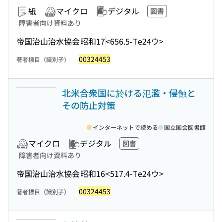
紙
マイクロ
デジタル
図書
障害者向け資料あり
帝国治山治水協会
昭和17
<656.5-Te24ウ>
00324453
著者標目（識別子）
北米合衆国に於ける氾濫・侵蝕と
その防止対策
インターネットで読める
国立国会図書館
マイクロ
デジタル
図書
障害者向け資料あり
帝国治山治水協会
昭和16
<517.4-Te24ウ>
00324453
著者標目（識別子）