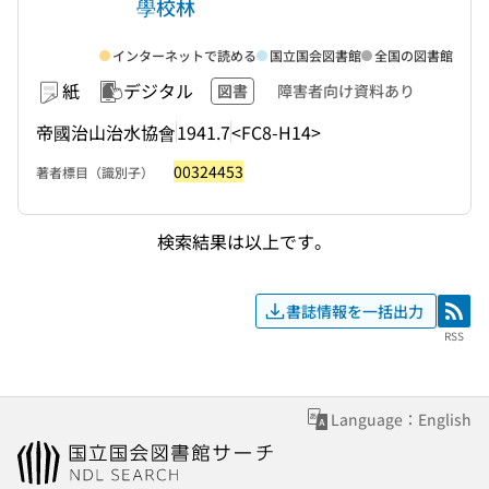
學校林
インターネットで読める
国立国会図書館
全国の図書館
紙
デジタル
図書
障害者向け資料あり
帝國治山治水協會
1941.7
<FC8-H14>
00324453
著者標目（識別子）
検索結果は以上です。
書誌情報を一括出力
RSS
RSS
Language：English