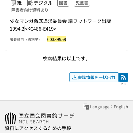
紙
デジタル
図書
児童書
障害者向け資料あり
少女マンガ徹底追求委員会 編
フットワーク出版
1994.2
<KC486-E419>
00339959
著者標目（識別子）
検索結果は以上です。
書誌情報を一括出力
RSS
RSS
Language：English
資料にアクセスするための手段