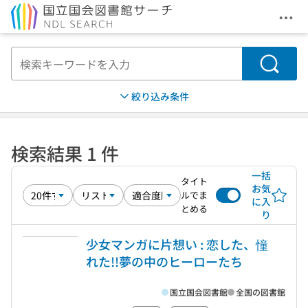
メニ
本文へ移動
検索
絞り込み条件
検索結果 1 件
一括
タイト
お気
ルでま
に入
とめる
り
少女マンガに片想い : 恋した、憧
れた!!夢の中のヒーローたち
国立国会図書館
全国の図書館