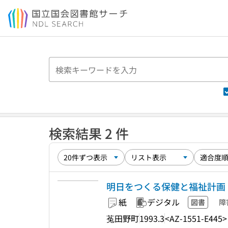
本文へ移動
検索結果 2 件
明日をつくる保健と福祉計画
紙
デジタル
図書
障
菟田野町
1993.3
<AZ-1551-E445>