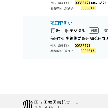
00366171
00616574
件名（識別子）
00366171
著者標目（識別子）
菟田野町史
紙
デジタル
図書
障
菟田野町史編集委員会 編
菟田野
00366171
件名（識別子）
00366171
著者標目（識別子）