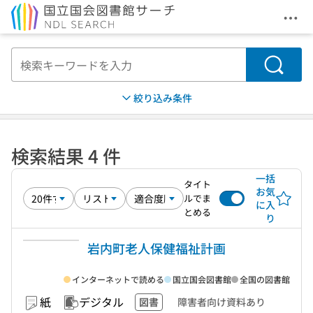
メニ
本文へ移動
検索
絞り込み条件
検索結果 4 件
一括
タイト
お気
ルでま
に入
とめる
り
岩内町老人保健福祉計画
インターネットで読める
国立国会図書館
全国の図書館
紙
デジタル
図書
障害者向け資料あり