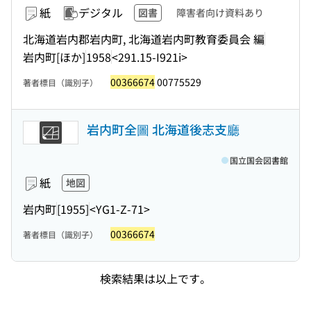
紙
デジタル
図書
障害者向け資料あり
北海道岩内郡岩内町, 北海道岩内町教育委員会 編
岩内町[ほか]
1958
<291.15-I921i>
00366674
00775529
著者標目（識別子）
岩内町全圖 北海道後志支廳
国立国会図書館
紙
地図
岩内町
[1955]
<YG1-Z-71>
00366674
著者標目（識別子）
検索結果は以上です。