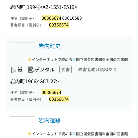
岩内町
[1994]
<AZ-1551-E519>
00366674
00616583
件名（識別子）
00366674
著者標目（識別子）
岩内町史
インターネットで読める
国立国会図書館
全国の図書館
紙
デジタル
図書
障害者向け資料あり
岩内町
1966
<GC7-27>
00366674
件名（識別子）
00366674
著者標目（識別子）
岩内遺跡
インターネットで読める
国立国会図書館
全国の図書館