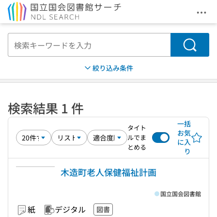
メニ
本文へ移動
検索
絞り込み条件
検索結果 1 件
一括
タイト
お気
ルでま
に入
とめる
り
木造町老人保健福祉計画
国立国会図書館
紙
デジタル
図書