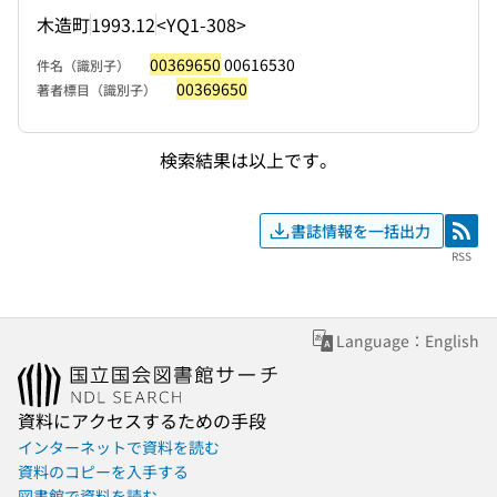
木造町
1993.12
<YQ1-308>
00369650
00616530
件名（識別子）
00369650
著者標目（識別子）
検索結果は以上です。
書誌情報を一括出力
RSS
RSS
Language：English
資料にアクセスするための手段
インターネットで資料を読む
資料のコピーを入手する
図書館で資料を読む