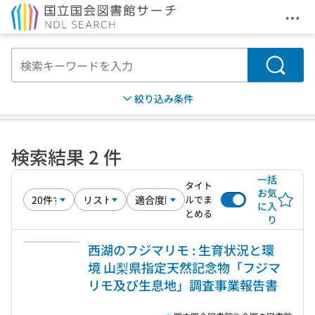
メニ
本文へ移動
検索
絞り込み条件
検索結果 2 件
一括
タイト
お気
ルでま
に入
とめる
り
西湖のフジマリモ : 生育状況と環
境 山梨県指定天然記念物「フジマ
リモ及び生息地」調査事業報告書