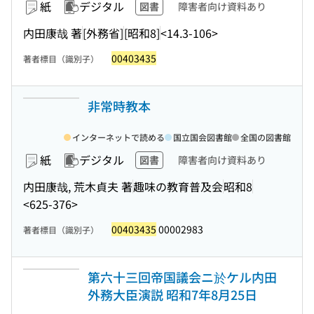
紙
デジタル
図書
障害者向け資料あり
内田康哉 著
[外務省]
[昭和8]
<14.3-106>
00403435
著者標目（識別子）
非常時教本
インターネットで読める
国立国会図書館
全国の図書館
紙
デジタル
図書
障害者向け資料あり
内田康哉, 荒木貞夫 著
趣味の教育普及会
昭和8
<625-376>
00403435
00002983
著者標目（識別子）
第六十三回帝国議会ニ於ケル内田
外務大臣演説 昭和7年8月25日