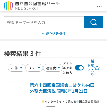
メニ
本文へ移動
検索
絞り込み条件
検索結果 3 件
一括
タイト
お気
ルでま
に入
とめる
り
第六十四回帝国議会ニ於ケル内田
外務大臣演説 昭和8年1月21日
インターネットで読める
国立国会図書館