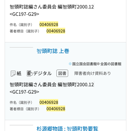
智頭町誌編さん委員会 編
智頭町
2000.12
<GC197-G29>
00406928
件名（識別子）
00406928
著者標目（識別子）
智頭町誌 上巻
国立国会図書館
全国の図書館
紙
デジタル
図書
障害者向け資料あり
智頭町誌編さん委員会 編
智頭町
2000.12
<GC197-G29>
00406928
件名（識別子）
00406928
著者標目（識別子）
杉源郷物語 : 智頭町勢要覧