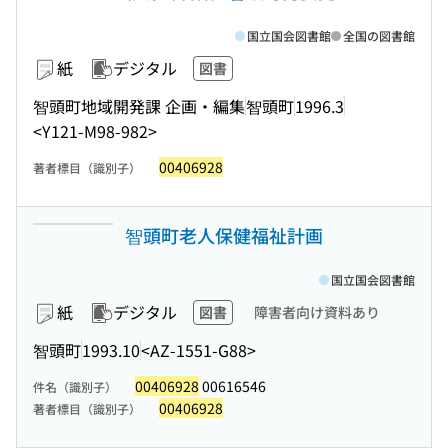
国立国会図書館
全国の図書館
紙
デジタル
図書
智頭町地域開発課 企画・編集
智頭町
1996.3
<Y121-M98-982>
00406928
著者標目（識別子）
智頭町老人保健福祉計画
国立国会図書館
紙
デジタル
図書
障害者向け資料あり
智頭町
1993.10
<AZ-1551-G88>
00406928
00616546
件名（識別子）
00406928
著者標目（識別子）