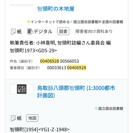
智頭町の木地屋
インターネットで読める
国立国会図書館
全国の図書館
紙
デジタル
図書
障害者向け資料あり
執筆責任者: 小林喜明, 智頭町誌編さん委員会 編
智頭町
1973
<GD5-29>
00406928
00566053
件名（識別子）
00033613
00406928
著者標目（識別子）
鳥取縣八頭郡智頭町 (1:3000都市
計画図)
国立国会図書館
紙
地図
智頭町
[1954]
<YG1-Z-1948>