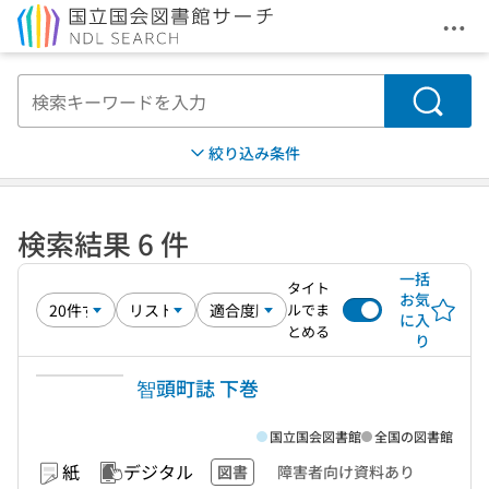
メニ
本文へ移動
検索
絞り込み条件
検索結果 6 件
一括
タイト
お気
ルでま
に入
とめる
り
智頭町誌 下巻
国立国会図書館
全国の図書館
紙
デジタル
図書
障害者向け資料あり