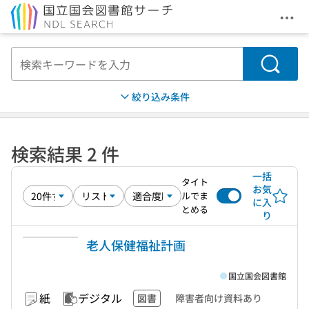
メニ
本文へ移動
検索
絞り込み条件
検索結果 2 件
一括
タイト
お気
ルでま
に入
とめる
り
老人保健福祉計画
国立国会図書館
紙
デジタル
図書
障害者向け資料あり