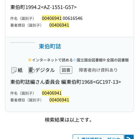
東伯町
1994.2
<AZ-1551-G57>
00406941
00616546
件名（識別子）
00406941
著者標目（識別子）
東伯町誌
インターネットで読める
国立国会図書館
全国の図書館
紙
デジタル
図書
障害者向け資料あり
東伯町誌編さん委員会 編
東伯町
1968
<GC197-13>
00406941
件名（識別子）
00406941
著者標目（識別子）
検索結果は以上です。