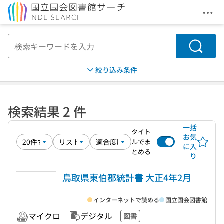
メニ
本文へ移動
検索
絞り込み条件
検索結果 2 件
一括
タイト
お気
ルでま
に入
とめる
り
鳥取県東伯郡統計書 大正4年2月
インターネットで読める
国立国会図書館
マイクロ
デジタル
図書