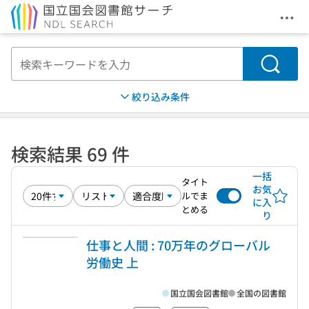
メニ
本文へ移動
検索
絞り込み条件
検索結果 69 件
一括
タイト
お気
ルでま
に入
とめる
り
仕事と人間 : 70万年のグローバル
労働史 上
国立国会図書館
全国の図書館