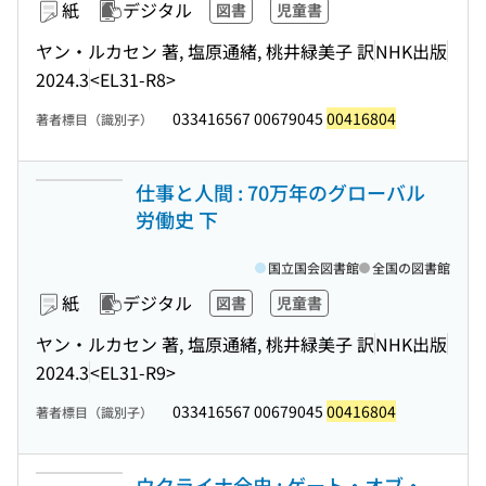
紙
デジタル
図書
児童書
ヤン・ルカセン 著, 塩原通緒, 桃井緑美子 訳
NHK出版
2024.3
<EL31-R8>
033416567 00679045
00416804
著者標目（識別子）
仕事と人間 : 70万年のグローバル
労働史 下
国立国会図書館
全国の図書館
紙
デジタル
図書
児童書
ヤン・ルカセン 著, 塩原通緒, 桃井緑美子 訳
NHK出版
2024.3
<EL31-R9>
033416567 00679045
00416804
著者標目（識別子）
ウクライナ全史 : ゲート・オブ・