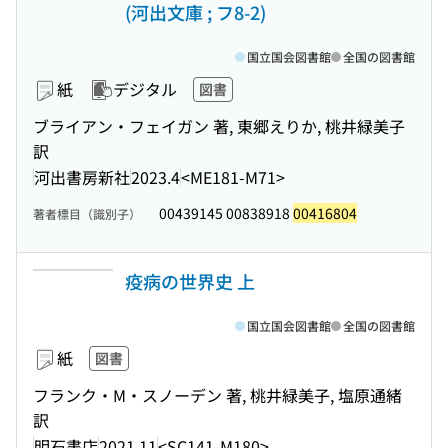
(河出文庫 ; フ8-2)
国立国会図書館
全国の図書館
紙
デジタル
図書
ブライアン・フェイガン 著, 東郷えりか, 桃井緑美子
訳
河出書房新社
2023.4
<ME181-M71>
00439145 00838918
00416804
著者標目（識別子）
疫病の世界史 上
国立国会図書館
全国の図書館
紙
図書
フランク・M・スノーデン 著, 桃井緑美子, 塩原通緒
訳
明石書店
2021.11
<SC141-M180>