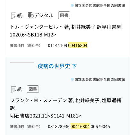
国立国会図書館
全国の図書館
紙
デジタル
図書
トム・ヴァンダービルト 著, 桃井緑美子 訳
早川書房
2020.6
<SB118-M12>
01144109
00416804
著者標目（識別子）
疫病の世界史 下
国立国会図書館
全国の図書館
紙
図書
フランク・M・スノーデン 著, 桃井緑美子, 塩原通緒
訳
明石書店
2021.11
<SC141-M181>
031828936
00416804
00679045
著者標目（識別子）