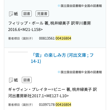
国立国会図書館
全国の図書館
紙
図書
児童書
フィリップ・ボール 著, 桃井緑美子 訳
早川書房
2016.6
<M21-L158>
00813561
00416804
著者標目（識別子）
「雲」の楽しみ方 (河出文庫 ; フ
14-1)
国立国会図書館
全国の図書館
紙
図書
ギャヴィン・プレイター=ピニー 著, 桃井緑美子 訳
河出書房新社
2017.1
<ME127-L10>
01097178
00416804
著者標目（識別子）