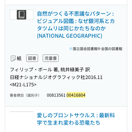
自然がつくる不思議なパターン :
ビジュアル図鑑 : なぜ銀河系とカ
タツムリは同じかたちなのか
(NATIONAL GEOGRAPHIC)
国立国会図書館
全国の図書館
紙
図書
児童書
フィリップ・ボール 著, 桃井緑美子 訳
日経ナショナルジオグラフィック社
2016.11
<M21-L175>
00813561
00416804
著者標目（識別子）
愛しのブロントサウルス : 最新科
学で生まれ変わる恐竜たち