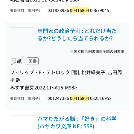
031828936
00416804
00679045
著者標目（識別子）
専門家の政治予測 : どれだけ当た
るか?どうしたら当てられるか?
国立国会図書館
全国の図書館
紙
図書
フィリップ・E・テトロック [著], 桃井緑美子, 吉田周
平 訳
みすず書房
2022.11
<A16-M98>
001247326
00416804
032516952
著者標目（識別子）
ハマりたがる脳 : 「好き」の科学
(ハヤカワ文庫 NF ; 558)