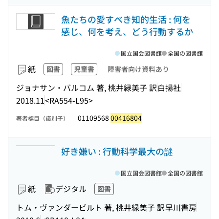
魚たちの愛すべき知的生活 : 何を
感じ、何を考え、どう行動するか
国立国会図書館
全国の図書館
紙
図書
児童書
障害者向け資料あり
ジョナサン・バルコム 著, 桃井緑美子 訳
白揚社
2018.11
<RA554-L95>
01109568
00416804
著者標目（識別子）
好き嫌い : 行動科学最大の謎
国立国会図書館
全国の図書館
紙
デジタル
図書
トム・ヴァンダービルト 著, 桃井緑美子 訳
早川書房