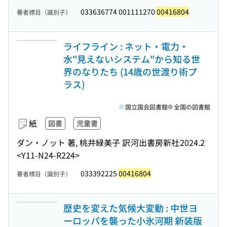
033636774 001111270
00416804
著者標目（識別子）
ライフライン : ネット・電力・
水"見えないシステム"から知る世
界のなりたち (14歳の世渡り術プ
ラス)
国立国会図書館
全国の図書館
紙
図書
児童書
ダン・ノット 著, 桃井緑美子 訳
河出書房新社
2024.2
<Y11-N24-R224>
033392225
00416804
著者標目（識別子）
歴史を変えた気候大変動 : 中世ヨ
ーロッパを襲った小氷河期 新装版