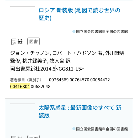
ロシア 新装版 (地図で読む世界の
歴史)
国立国会図書館
全国の図書館
紙
図書
ジョン・チャノン, ロバート・ハドソン 著, 外川継男
監修, 桃井緑美子, 牧人舎 訳
河出書房新社
2014.8
<GG812-L5>
00764569 00764570 00084422
著者標目（識別子）
00416804
00682048
太陽系惑星 : 最新画像のすべて 新
装版
国立国会図書館
全国の図書館