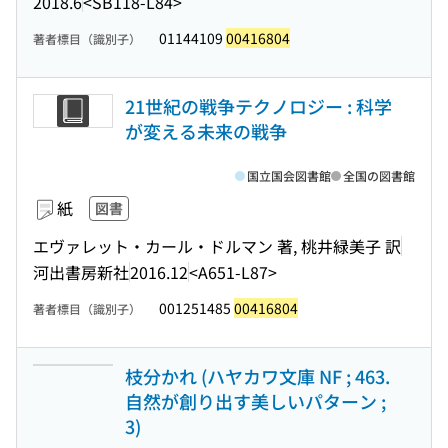
2018.6
<SB118-L84>
01144109
00416804
著者標目（識別子）
21世紀の戦争テクノロジー : 科学
が変える未来の戦争
国立国会図書館
全国の図書館
紙
図書
エヴァレット・カール・ドルマン 著, 桃井緑美子 訳
河出書房新社
2016.12
<A651-L87>
001251485
00416804
著者標目（識別子）
枝分かれ (ハヤカワ文庫 NF ; 463.
自然が創り出す美しいパターン ;
3)