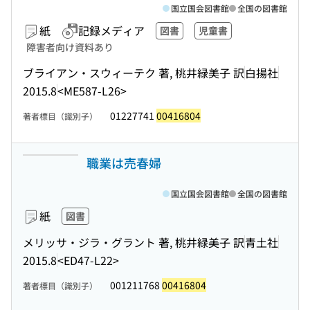
国立国会図書館
全国の図書館
紙
記録メディア
図書
児童書
障害者向け資料あり
ブライアン・スウィーテク 著, 桃井緑美子 訳
白揚社
2015.8
<ME587-L26>
01227741
00416804
著者標目（識別子）
職業は売春婦
国立国会図書館
全国の図書館
紙
図書
メリッサ・ジラ・グラント 著, 桃井緑美子 訳
青土社
2015.8
<ED47-L22>
001211768
00416804
著者標目（識別子）