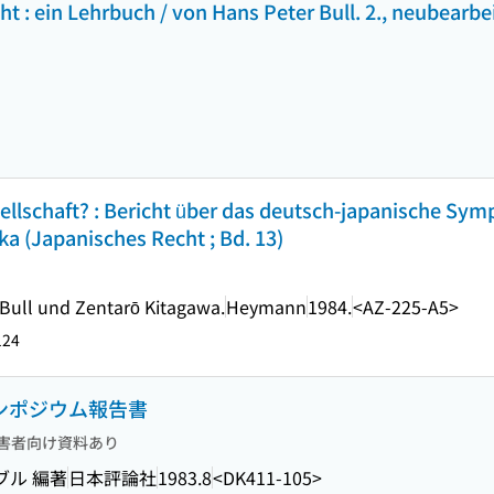
 : ein Lehrbuch / von Hans Peter Bull. 2., neubearbei
llschaft? : Bericht über das deutsch-japanische Sy
ka (Japanisches Recht ; Bd. 13)
Bull und Zentarō Kitagawa.
Heymann
1984.
<AZ-225-A5>
124
シンポジウム報告書
害者向け資料あり
ブル 編著
日本評論社
1983.8
<DK411-105>