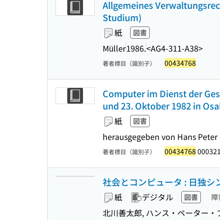
Allgemeines Verwaltungsrecht
Studium)
紙
図書
Müller
1986.
<AG4-311-A38>
00434768
著者標目（識別子）
Computer im Dienst der Gese
und 23. Oktober 1982 in Osa
紙
図書
herausgegeben von Hans Peter 
00434768
00032
著者標目（識別子）
社会とコンピュータ : 日独
紙
デジタル
図書
障
北川善太郎, ハンス・ペーター・