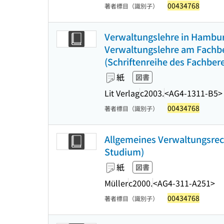
00434768
著者標目（識別子）
Verwaltungslehre in Hamburg
Verwaltungslehre am Fachber
(Schriftenreihe des Fachber
紙
図書
Lit Verlag
c2003.
<AG4-1311-B5>
00434768
著者標目（識別子）
Allgemeines Verwaltungsrecht
Studium)
紙
図書
Müller
c2000.
<AG4-311-A251>
00434768
著者標目（識別子）