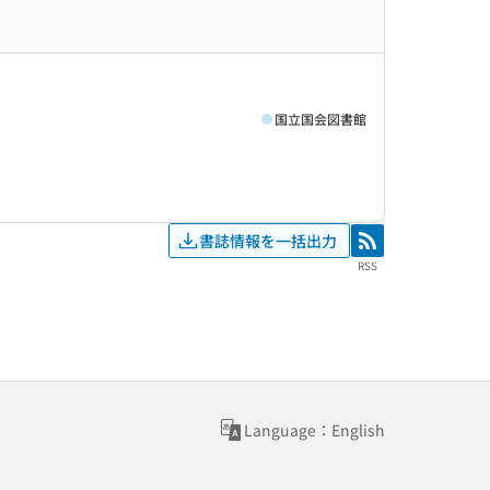
国立国会図書館
書誌情報を一括出力
RSS
RSS
Language：English