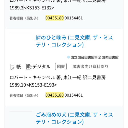
1989.3
<KS153-E132>
00435180
00154461
著者標目（識別子）
鰐のひと噛み (二見文庫. ザ・ミス
テリ・コレクション)
国立国会図書館
全国の図書館
紙
デジタル
図書
障害者向け資料あり
ロバート・キャンベル 著, 東江一紀 訳
二見書房
1989.10
<KS153-E193>
00435180
00154461
著者標目（識別子）
ごみ溜めの犬 (二見文庫. ザ・ミス
テリ・コレクション)