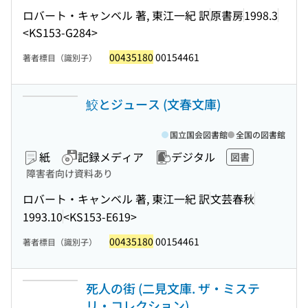
ロバート・キャンベル 著, 東江一紀 訳
原書房
1998.3
<KS153-G284>
00435180
00154461
著者標目（識別子）
鮫とジュース (文春文庫)
国立国会図書館
全国の図書館
紙
記録メディア
デジタル
図書
障害者向け資料あり
ロバート・キャンベル 著, 東江一紀 訳
文芸春秋
1993.10
<KS153-E619>
00435180
00154461
著者標目（識別子）
死人の街 (二見文庫. ザ・ミステ
リ・コレクション)