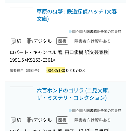
草原の狙撃 : 鉄道探偵ハッチ (文春
文庫)
国立国会図書館
全国の図書館
紙
デジタル
図書
障害者向け資料あり
ロバート・キャンベル 著, 田口俊樹 訳
文芸春秋
1991.5
<KS153-E361>
00435180
00107423
著者標目（識別子）
六百ポンドのゴリラ (二見文庫.
ザ・ミステリ・コレクション)
国立国会図書館
全国の図書館
紙
デジタル
図書
障害者向け資料あり
ロバート・キャンベル 著, 東江一紀 訳
二見書房