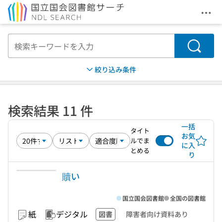
メニ
本文へ移動
検索
絞り込み条件
検索結果 11 件
一括
タイト
お気
ルでま
に入
とめる
り
贖い
国立国会図書館
全国の図書館
紙
デジタル
図書
障害者向け資料あり