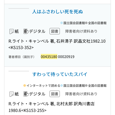
人はふさわしい死を死ぬ
国立国会図書館
全国の図書館
紙
デジタル
図書
障害者向け資料あり
R.ライト・キャンベル 著, 石井清子 訳
晶文社
1982.10
<KS153-352>
00435180
00020919
著者標目（識別子）
すわって待っていたスパイ
インターネットで読める
国立国会図書館
全国の図書館
紙
デジタル
図書
障害者向け資料あり
R.ライト・キャンベル 著, 北村太郎 訳
角川書店
1980.6
<KS153-255>