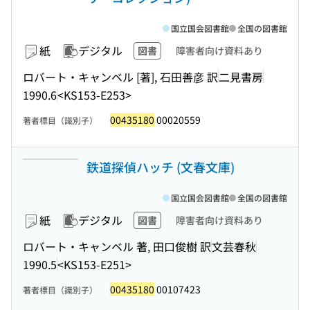
国立国会図書館
全国の図書館
紙
デジタル
図書
障害者向け資料あり
ロバート・キャンベル [著], 石田善彦 訳
二見書房
1990.6
<KS153-E253>
00435180
00020559
著者標目（識別子）
鉄道探偵ハッチ (文春文庫)
国立国会図書館
全国の図書館
紙
デジタル
図書
障害者向け資料あり
ロバート・キャンベル 著, 田口俊樹 訳
文芸春秋
1990.5
<KS153-E251>
00435180
00107423
著者標目（識別子）