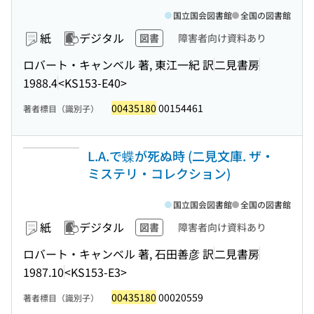
国立国会図書館
全国の図書館
紙
デジタル
図書
障害者向け資料あり
ロバート・キャンベル 著, 東江一紀 訳
二見書房
1988.4
<KS153-E40>
00435180
00154461
著者標目（識別子）
L.A.で蝶が死ぬ時 (二見文庫. ザ・
ミステリ・コレクション)
国立国会図書館
全国の図書館
紙
デジタル
図書
障害者向け資料あり
ロバート・キャンベル 著, 石田善彦 訳
二見書房
1987.10
<KS153-E3>
00435180
00020559
著者標目（識別子）