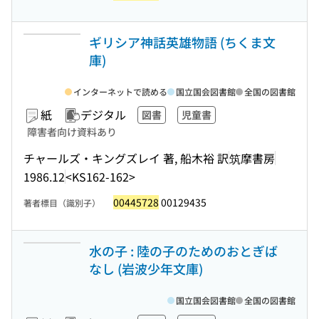
ギリシア神話英雄物語 (ちくま文
庫)
インターネットで読める
国立国会図書館
全国の図書館
紙
デジタル
図書
児童書
障害者向け資料あり
チャールズ・キングズレイ 著, 船木裕 訳
筑摩書房
1986.12
<KS162-162>
00445728
00129435
著者標目（識別子）
水の子 : 陸の子のためのおとぎば
なし (岩波少年文庫)
国立国会図書館
全国の図書館