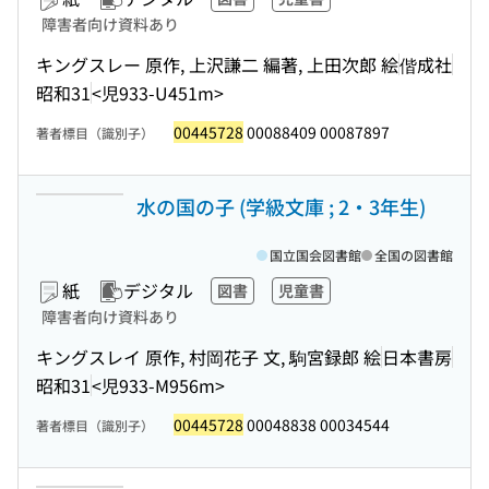
障害者向け資料あり
キングスレー 原作, 上沢謙二 編著, 上田次郎 絵
偕成社
昭和31
<児933-U451m>
00445728
00088409 00087897
著者標目（識別子）
水の国の子 (学級文庫 ; 2・3年生)
国立国会図書館
全国の図書館
紙
デジタル
図書
児童書
障害者向け資料あり
キングスレイ 原作, 村岡花子 文, 駒宮録郎 絵
日本書房
昭和31
<児933-M956m>
00445728
00048838 00034544
著者標目（識別子）