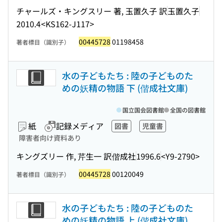
チャールズ・キングスリー 著, 玉置久子 訳
玉置久子
2010.4
<KS162-J117>
00445728
01198458
著者標目（識別子）
水の子どもたち : 陸の子どものた
めの妖精の物語 下 (偕成社文庫)
国立国会図書館
全国の図書館
紙
記録メディア
図書
児童書
障害者向け資料あり
キングズリー 作, 芹生一 訳
偕成社
1996.6
<Y9-2790>
00445728
00120049
著者標目（識別子）
水の子どもたち : 陸の子どものた
めの妖精の物語 上 (偕成社文庫)