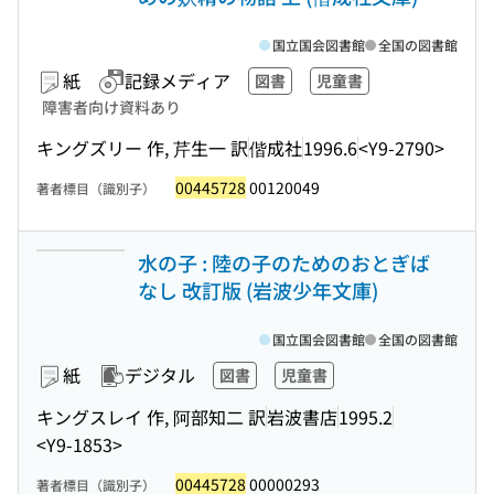
国立国会図書館
全国の図書館
紙
記録メディア
図書
児童書
障害者向け資料あり
キングズリー 作, 芹生一 訳
偕成社
1996.6
<Y9-2790>
00445728
00120049
著者標目（識別子）
水の子 : 陸の子のためのおとぎば
なし 改訂版 (岩波少年文庫)
国立国会図書館
全国の図書館
紙
デジタル
図書
児童書
キングスレイ 作, 阿部知二 訳
岩波書店
1995.2
<Y9-1853>
00445728
00000293
著者標目（識別子）