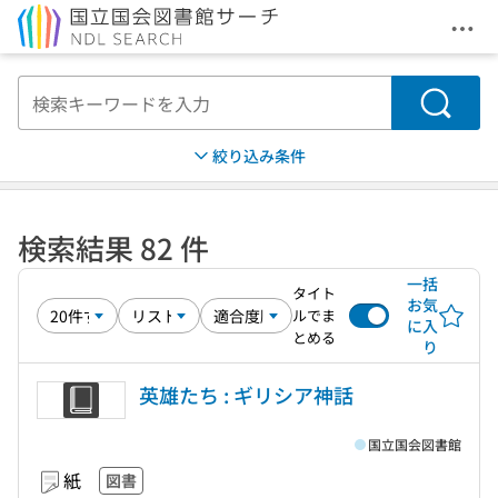
メニ
本文へ移動
検索
絞り込み条件
検索結果 82 件
一括
タイト
お気
ルでま
に入
とめる
り
英雄たち : ギリシア神話
国立国会図書館
紙
図書