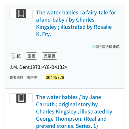
The water-babies : a fairy-tale for
a land-baby / by Charles
Kingsley ; illustrated by Rosalie
K. Fry.
国立国会図書館
紙
図書
児童書
J.M. Dent
1973.
<Y8-B4132>
00445728
著者標目（識別子）
The water babies / by Jane
Carruth ; original story by
Charles Kingsley ; illustrated by
George Thompson. (Real and
pretend stories. Series. 1)