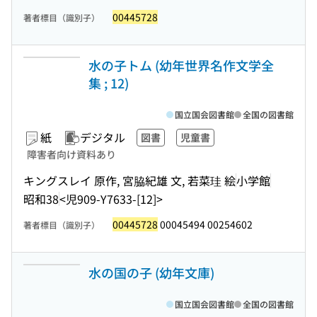
00445728
著者標目（識別子）
水の子トム (幼年世界名作文学全
集 ; 12)
国立国会図書館
全国の図書館
紙
デジタル
図書
児童書
障害者向け資料あり
キングスレイ 原作, 宮脇紀雄 文, 若菜珪 絵
小学館
昭和38
<児909-Y7633-[12]>
00445728
00045494 00254602
著者標目（識別子）
水の国の子 (幼年文庫)
国立国会図書館
全国の図書館