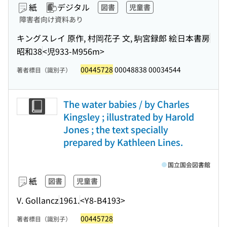
紙
デジタル
図書
児童書
障害者向け資料あり
キングスレイ 原作, 村岡花子 文, 駒宮録郎 絵
日本書房
昭和38
<児933-M956m>
00445728
00048838 00034544
著者標目（識別子）
The water babies / by Charles
Kingsley ; illustrated by Harold
Jones ; the text specially
prepared by Kathleen Lines.
国立国会図書館
紙
図書
児童書
V. Gollancz
1961.
<Y8-B4193>
00445728
著者標目（識別子）