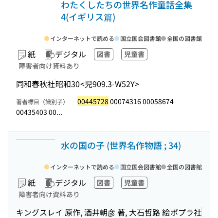
わたくしたちの世界名作童話全集
4(イギリス篇)
インターネットで読める
国立国会図書館
全国の図書館
紙
デジタル
図書
児童書
障害者向け資料あり
同和春秋社
昭和30
<児909.3-W52Y>
00445728
00074316 00058674
著者標目（識別子）
00435403 00...
水の国の子 (世界名作物語 ; 34)
インターネットで読める
国立国会図書館
全国の図書館
紙
デジタル
図書
児童書
障害者向け資料あり
キングスレイ 原作, 酒井朝彦 著, 大石哲路 絵
ポプラ社