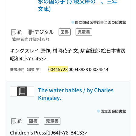
水の国の子 (学級文庫の二、三年
文庫)
国立国会図書館
全国の図書館
紙
デジタル
図書
児童書
障害者向け資料あり
キングスレイ 原作, 村岡花子 文, 駒宮録郎 絵
日本書房
昭和41
<Y7-453>
00445728
00048838 00034544
著者標目（識別子）
The water babies / by Charles
Kingsley.
国立国会図書館
紙
図書
児童書
Children's Press
[1964]
<Y8-B4133>