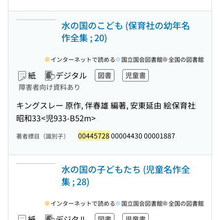
水の国のこども (保育社の幼年名
作全集 ; 20)
インターネットで読める
国立国会図書館
全国の図書館
紙
デジタル
図書
児童書
障害者向け資料あり
キングスレー 原作, 伴春雄 編著, 安東延由 絵
保育社
昭和33
<児933-B52m>
00445728
00004430 00001887
著者標目（識別子）
水の国の子どもたち (児童名作全
集 ; 28)
インターネットで読める
国立国会図書館
全国の図書館
紙
デジタル
図書
児童書