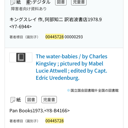
紙
デジタル
図書
児童書
障害者向け資料あり
キングスレイ 作, 阿部知二 訳
岩波書店
1978.9
<Y7-6944>
00445728
00000293
著者標目（識別子）
The water-babies / by Charles
Kingsley ; pictured by Mabel
Lucie Attwell ; edited by Capt.
Edric Uredenburg.
国立国会図書館
全国の図書館
紙
図書
児童書
Pan Books
1973.
<Y8-B4166>
00445728
著者標目（識別子）