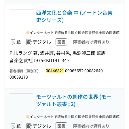
西洋文化と音楽 中 (ノートン音楽
史シリーズ)
インターネットで読める
国立国会図書館
全国の図書館
紙
デジタル
図書
障害者向け資料あり
P.H.ラング 著, 酒井諄, 谷村晃, 馬淵卯三郎 監訳
音楽之友社
1975
<KD141-34>
00446821
00065652 00082649
著者標目（識別子）
00039173
モーツァルトの創作の世界 (モー
ツァルト叢書 ; 2)
インターネットで読める
国立国会図書館
全国の図書館
紙
デジタル
図書
障害者向け資料あり