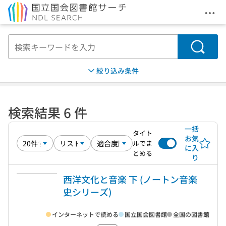
メニ
本文へ移動
検索
絞り込み条件
検索結果 6 件
一括
タイト
お気
ルでま
に入
とめる
り
西洋文化と音楽 下 (ノートン音楽
史シリーズ)
インターネットで読める
国立国会図書館
全国の図書館