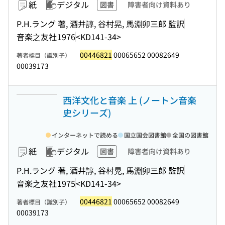
紙
デジタル
図書
障害者向け資料あり
P.H.ラング 著, 酒井諄, 谷村晃, 馬淵卯三郎 監訳
音楽之友社
1976
<KD141-34>
00446821
00065652 00082649
著者標目（識別子）
00039173
西洋文化と音楽 上 (ノートン音楽
史シリーズ)
インターネットで読める
国立国会図書館
全国の図書館
紙
デジタル
図書
障害者向け資料あり
P.H.ラング 著, 酒井諄, 谷村晃, 馬淵卯三郎 監訳
音楽之友社
1975
<KD141-34>
00446821
00065652 00082649
著者標目（識別子）
00039173