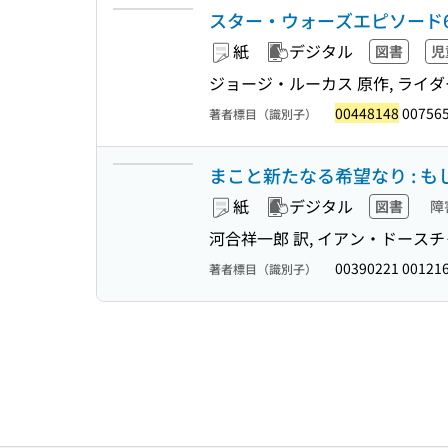
スター・ウォーズエピソード
紙
デジタル
図書
児
ジョージ・ルーカス 原作, ライダ
00448148
007565
著者標目（識別子）
まこと新たなる希望なり : 
紙
デジタル
図書
障
河合祥一郎 訳, イアン・ドースチ
00390221 00121
著者標目（識別子）