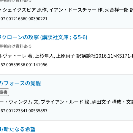
害者向け資料あり
シェイクスピア 原作, イアン・ドースチャー 作, 河合祥一郎 
07 001216560 00390221
ーンの攻撃 (講談社文庫 ; る5-6)
害者向け資料あり
ルヴァトーレ 著, 上杉隼人, 上原尚子 訳
講談社
2016.11
<KS171-
52 00539936 001141956
7/フォースの覚醒
童書
ー・ウィンダム 文, ブライアン・ルード 絵, 駒田文子 構成・文
67 001223341 00535887
4/新たなる希望