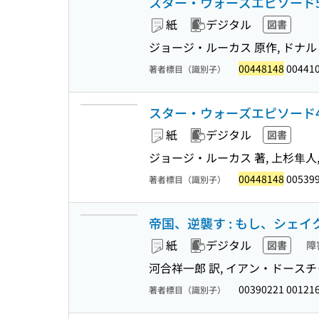
スター・ウォーズエピソード5帝国
紙
デジタル
図書
ジョージ・ルーカス 原作, ドナルド
00448148
004410
著者標目（識別子）
スター・ウォーズエピソード4新た
紙
デジタル
図書
ジョージ・ルーカス 著, 上杉隼人,
00448148
005399
著者標目（識別子）
帝国、逆襲す : もし、シェ
紙
デジタル
図書
障
河合祥一郎 訳, イアン・ドースチ
00390221 00121
著者標目（識別子）