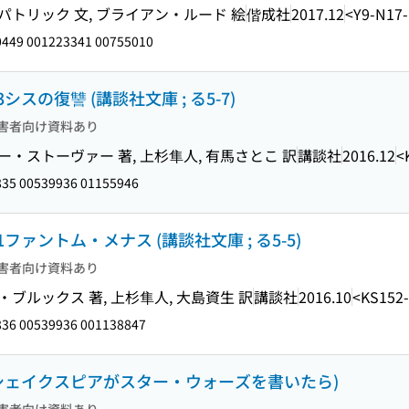
パトリック 文, ブライアン・ルード 絵
偕成社
2017.12
<Y9-N17
449 001223341 00755010
の復讐 (講談社文庫 ; る5-7)
害者向け資料あり
ー・ストーヴァー 著, 上杉隼人, 有馬さとこ 訳
講談社
2016.12
<
35 00539936 01155946
ァントム・メナス (講談社文庫 ; る5-5)
害者向け資料あり
ブルックス 著, 上杉隼人, 大島資生 訳
講談社
2016.10
<KS152
36 00539936 001138847
シェイクスピアがスター・ウォーズを書いたら)