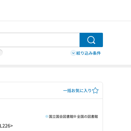
検索
絞り込み条件
一括お気に入り
国立国会図書館
全国の図書館
-L226>