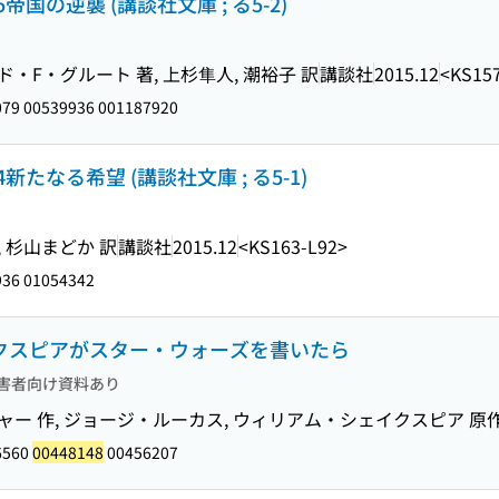
の逆襲 (講談社文庫 ; る5-2)
・F・グルート 著, 上杉隼人, 潮裕子 訳
講談社
2015.12
<KS15
79 00539936 001187920
なる希望 (講談社文庫 ; る5-1)
 杉山まどか 訳
講談社
2015.12
<KS163-L92>
36 01054342
イクスピアがスター・ウォーズを書いたら
害者向け資料あり
ャー 作, ジョージ・ルーカス, ウィリアム・シェイクスピア 原
6560
00448148
00456207