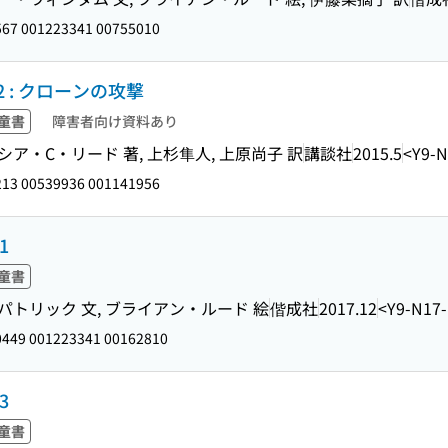
67 001223341 00755010
 : クローンの攻撃
童書
障害者向け資料あり
ア・C・リード 著, 上杉隼人, 上原尚子 訳
講談社
2015.5
<Y9-N
13 00539936 001141956
1
童書
パトリック 文, ブライアン・ルード 絵
偕成社
2017.12
<Y9-N17
449 001223341 00162810
3
童書