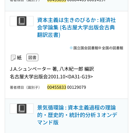
資本主義は生きのびるか : 経済社
会学論集 (名古屋大学出版会古典
翻訳叢書)
国立国会図書館
全国の図書館
紙
図書
J.A.シュンペーター 著, 八木紀一郎 編訳
名古屋大学出版会
2001.10
<DA31-G19>
00455833
00129079
著者標目（識別子）
景気循環論 : 資本主義過程の理論
的・歴史的・統計的分析 3 オンデ
マンド版