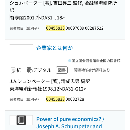
シュムペーター [著], 吉田昇三 監修, 金融経済研究所
訳
有斐閣
2001.7
<DA31-J18>
00455833
00097089 00287522
著者標目（識別子）
企業家とは何か
国立国会図書館
全国の図書館
紙
デジタル
図書
障害者向け資料あり
J.A.シュンペーター [著], 清成忠男 編訳
東洋経済新報社
1998.12
<DA31-G12>
00455833
00032728
著者標目（識別子）
Power of pure economics? /
Joseph A. Schumpeter and