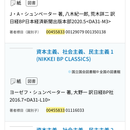
紙
図書
J・A・シュンペーター 著, 八木紀一郎, 荒木詳二 訳
日経BP日本経済新聞出版本部
2020.5
<DA31-M3>
00455833
00129079 001350138
著者標目（識別子）
資本主義、社会主義、民主主義 1
(NIKKEI BP CLASSICS)
国立国会図書館
全国の図書館
紙
図書
ヨーゼフ・シュンペーター 著, 大野一 訳
日経BP社
2016.7
<DA31-L10>
00455833
01116033
著者標目（識別子）
資本主義、社会主義、民主主義 2