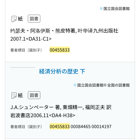
国立国会図書館
紙
図書
约瑟夫・阿洛伊斯・熊皮特著, 叶华译
九州出版社
2007.1
<DA31-C1>
00455833
著者標目（識別子）
経済分析の歴史 下
国立国会図書館
全国の図書館
紙
図書
J.A.シュンペーター 著, 東畑精一, 福岡正夫 訳
岩波書店
2006.11
<DA4-H38>
00455833
00084465 00014197
著者標目（識別子）