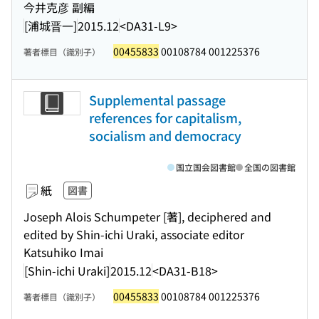
今井克彦 副編
[浦城晋一]
2015.12
<DA31-L9>
00455833
00108784 001225376
著者標目（識別子）
Supplemental passage
references for capitalism,
socialism and democracy
国立国会図書館
全国の図書館
紙
図書
Joseph Alois Schumpeter [著], deciphered and
edited by Shin-ichi Uraki, associate editor
Katsuhiko Imai
[Shin-ichi Uraki]
2015.12
<DA31-B18>
00455833
00108784 001225376
著者標目（識別子）