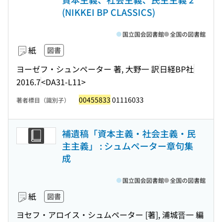
(NIKKEI BP CLASSICS)
国立国会図書館
全国の図書館
紙
図書
ヨーゼフ・シュンペーター 著, 大野一 訳
日経BP社
2016.7
<DA31-L11>
00455833
01116033
著者標目（識別子）
補遺稿「資本主義・社会主義・民
主主義」 : シュムペーター章句集
成
国立国会図書館
全国の図書館
紙
図書
ヨセフ・アロイス・シュムペーター [著], 浦城晋一 編