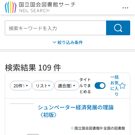
メニ
本文へ移動
検索
絞り込み条件
検索結果 109 件
一括
タイト
お気
ルでま
に入
とめる
り
シュンペーター経済発展の理論
〈初版〉
国立国会図書館
全国の図書館