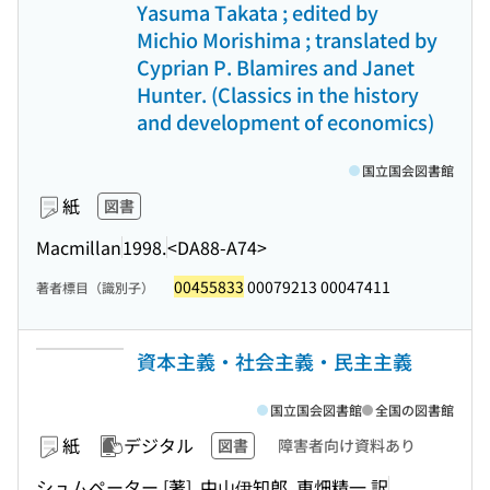
Yasuma Takata ; edited by
Michio Morishima ; translated by
Cyprian P. Blamires and Janet
Hunter. (Classics in the history
and development of economics)
国立国会図書館
紙
図書
Macmillan
1998.
<DA88-A74>
00455833
00079213 00047411
著者標目（識別子）
資本主義・社会主義・民主主義
国立国会図書館
全国の図書館
紙
デジタル
図書
障害者向け資料あり
シュムペーター [著], 中山伊知郎, 東畑精一 訳