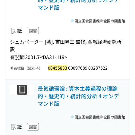
マンド版
国立国会図書館
全国の図書館
紙
図書
シュムペーター [著], 吉田昇三 監修, 金融経済研究所
訳
有斐閣
2001.7
<DA31-J19>
00455833
00097089 00287522
著者標目（識別子）
景気循環論 : 資本主義過程の理論
的・歴史的・統計的分析 4 オンデ
マンド版
国立国会図書館
全国の図書館
紙
図書