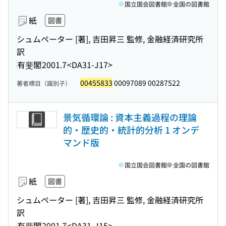
国立国会図書館
全国の図書館
紙
図書
シュムペーター [著], 吉田昇三 監修, 金融経済研究所
訳
有斐閣
2001.7
<DA31-J17>
00455833
00097089 00287522
著者標目（識別子）
景気循環論 : 資本主義過程の理論
的・歴史的・統計的分析 1 オンデ
マンド版
国立国会図書館
全国の図書館
紙
図書
シュムペーター [著], 吉田昇三 監修, 金融経済研究所
訳
有斐閣
2001.7
<DA31-J15>