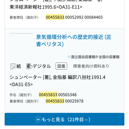
東洋経済新報社
1995.6
<DA31-E11>
00455833
00052992 00084465
著者標目（識別子）
景気循環分析への歴史的接近 (叢
書ベリタス)
国立国会図書館
全国の図書館
紙
デジタル
図書
障害者向け資料あり
シュンペーター [著], 金指基 編訳
八朔社
1991.4
<DA31-E5>
00455833
00565348
件名（識別子）
00455833
00025978
著者標目（識別子）
もっと見る（21件目～）