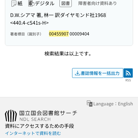
紙
デジタル
図書
障害者向け資料あり
D.W.シアマ 著, 林一 訳
ダイヤモンド社
1968
<440.4-cS41s-H>
00455907
00009404
著者標目（識別子）
検索結果は以上です。
書誌情報を一括出力
RSS
RSS
Language：English
資料にアクセスするための手段
インターネットで資料を読む