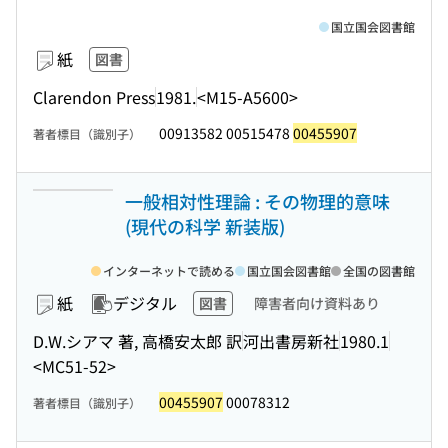
国立国会図書館
紙
図書
Clarendon Press
1981.
<M15-A5600>
00913582 00515478
00455907
著者標目（識別子）
一般相対性理論 : その物理的意味
(現代の科学 新装版)
インターネットで読める
国立国会図書館
全国の図書館
紙
デジタル
図書
障害者向け資料あり
D.W.シアマ 著, 高橋安太郎 訳
河出書房新社
1980.1
<MC51-52>
00455907
00078312
著者標目（識別子）