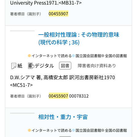
University Press
1971.
<MB31-7>
00455907
著者標目（識別子）
一般相対性理論 : その物理的意味
(現代の科学 ; 36)
インターネットで読める
国立国会図書館
全国の図書館
紙
デジタル
図書
障害者向け資料あり
D.W.シアマ 著, 高橋安太郎 訳
河出書房新社
1970
<MC51-7>
00455907
00078312
著者標目（識別子）
相対性・重力・宇宙
インターネットで読める
国立国会図書館
全国の図書館