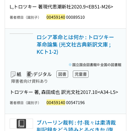
L,トロツキー 著
現代思潮新社
2020.9
<EB51-M26>
00459140
00089510
著者標目（識別子）
ロシア革命とは何か : トロツキー
革命論集 (光文社古典新訳文庫 ;
KCト1-2)
国立国会図書館
全国の図書館
紙
デジタル
図書
児童書
障害者向け資料あり
トロツキー 著, 森田成也 訳
光文社
2017.10
<A34-L5>
00459140
00547196
著者標目（識別子）
ブハーリン裁判 : 付-我々は粛清裁
判記録をどう読みとるべきか (復