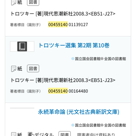
紙
図書
トロツキー [著]
現代思潮新社
2008.3
<EB51-J27>
00459140
01139127
著者標目（識別子）
トロツキー選集 第2期 第10巻
国立国会図書館
全国の図書館
紙
図書
トロツキー [著]
現代思潮新社
2008.3
<EB51-J23>
00459140
00164480
著者標目（識別子）
永続革命論 (光文社古典新訳文庫)
国立国会図書館
全国の図書館
紙
デジタル
図書
障害者向け資料あり