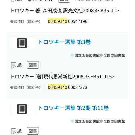
トロツキー 著, 森田成也 訳
光文社
2008.4
<A35-J1>
00459140
00547196
著者標目（識別子）
トロツキー選集 第3巻
国立国会図書館
全国の図書館
紙
図書
トロツキー [著]
現代思潮新社
2008.3
<EB51-J15>
00459140
00037373
著者標目（識別子）
トロツキー選集 第2期 第11巻
国立国会図書館
全国の図書館
紙
図書