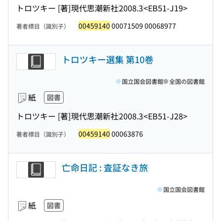
トロツキー [著]
現代思潮新社
2008.3
<EB51-J19>
00459140
00071509 00068977
著者標目（識別子）
トロツキー選集 第10巻
国立国会図書館
全国の図書館
紙
図書
トロツキー [著]
現代思潮新社
2008.3
<EB51-J28>
00459140
00063876
著者標目（識別子）
亡命日記 : 査証なき旅
国立国会図書館
紙
図書