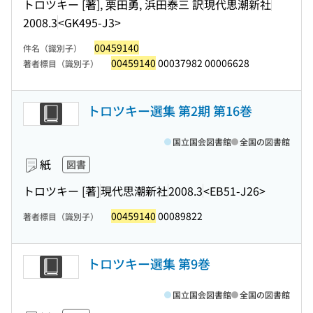
トロツキー [著], 栗田勇, 浜田泰三 訳
現代思潮新社
2008.3
<GK495-J3>
00459140
件名（識別子）
00459140
00037982 00006628
著者標目（識別子）
トロツキー選集 第2期 第16巻
国立国会図書館
全国の図書館
紙
図書
トロツキー [著]
現代思潮新社
2008.3
<EB51-J26>
00459140
00089822
著者標目（識別子）
トロツキー選集 第9巻
国立国会図書館
全国の図書館