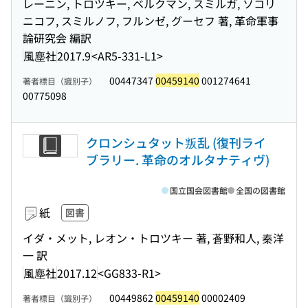
レーニン, トロツキー, ベルクマン, スミルガ, ソコリ
ニコフ, スミルノフ, フルンゼ, グーセフ 著, 革命軍事
論研究会 編訳
風塵社
2017.9
<AR5-331-L1>
00447347
00459140
001274641
著者標目（識別子）
00775098
クロンシュタット叛乱 (復刊ライ
ブラリー. 革命のオルタナティヴ)
国立国会図書館
全国の図書館
紙
図書
イダ・メット, レオン・トロツキー 著, 蒼野和人, 秦洋
一 訳
風塵社
2017.12
<GG833-R1>
00449862
00459140
00002409
著者標目（識別子）