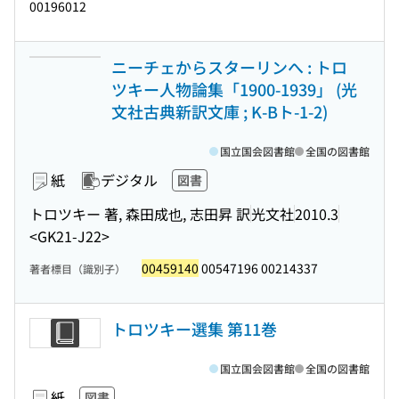
00196012
ニーチェからスターリンへ : トロ
ツキー人物論集「1900-1939」 (光
文社古典新訳文庫 ; K-Bト-1-2)
国立国会図書館
全国の図書館
紙
デジタル
図書
トロツキー 著, 森田成也, 志田昇 訳
光文社
2010.3
<GK21-J22>
00459140
00547196 00214337
著者標目（識別子）
トロツキー選集 第11巻
国立国会図書館
全国の図書館
紙
図書