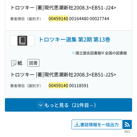
トロツキー [著]
現代思潮新社
2008.3
<EB51-J24>
00459140
00164480 00027744
著者標目（識別子）
トロツキー選集 第2期 第13巻
国立国会図書館
全国の図書館
紙
図書
トロツキー [著]
現代思潮新社
2008.3
<EB51-J25>
00459140
00118591
著者標目（識別子）
もっと見る（21件目～）
書誌情報を一括出力
RSS
RSS