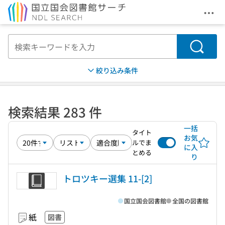
メニ
本文へ移動
検索
絞り込み条件
検索結果 283 件
一括
タイト
お気
ルでま
に入
とめる
り
トロツキー選集 11-[2]
国立国会図書館
全国の図書館
紙
図書