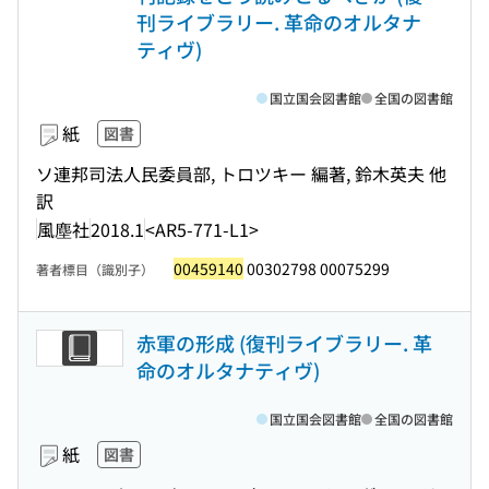
刊ライブラリー. 革命のオルタナ
ティヴ)
国立国会図書館
全国の図書館
紙
図書
ソ連邦司法人民委員部, トロツキー 編著, 鈴木英夫 他
訳
風塵社
2018.1
<AR5-771-L1>
00459140
00302798 00075299
著者標目（識別子）
赤軍の形成 (復刊ライブラリー. 革
命のオルタナティヴ)
国立国会図書館
全国の図書館
紙
図書