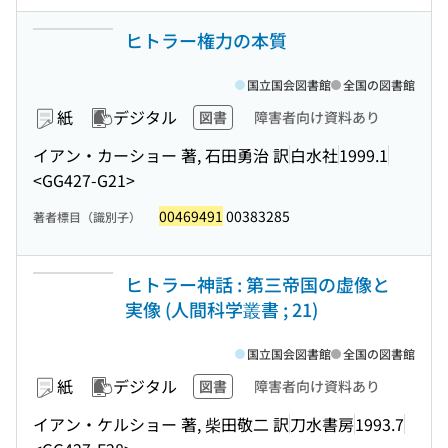
ヒトラー権力の本質
国立国会図書館
全国の図書館
紙
デジタル
図書
障害者向け資料あり
イアン・カーショー 著, 石田勇治 訳
白水社
1999.1
<GG427-G21>
00469491
00383285
著者標目（識別子）
ヒトラー神話 : 第三帝国の虚像と
実像 (人間科学叢書 ; 21)
国立国会図書館
全国の図書館
紙
デジタル
図書
障害者向け資料あり
イアン・ケルショー 著, 柴田敬二 訳
刀水書房
1993.7