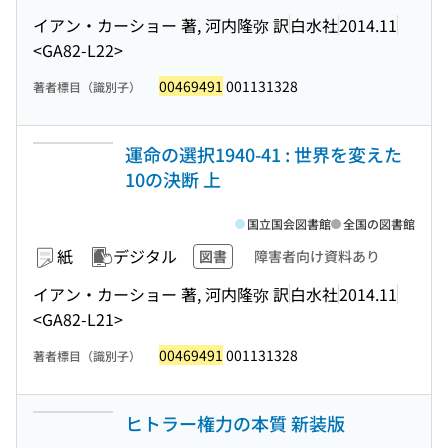
イアン・カーショー 著, 河内隆弥 訳
白水社
2014.11
<GA82-L22>
00469491
001131328
著者標目（識別子）
運命の選択1940-41 : 世界を変えた
10の決断 上
国立国会図書館
全国の図書館
紙
デジタル
図書
障害者向け資料あり
イアン・カーショー 著, 河内隆弥 訳
白水社
2014.11
<GA82-L21>
00469491
001131328
著者標目（識別子）
ヒトラー権力の本質 新装版