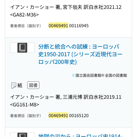
イアン・カーショー 著, 宮下嶺夫 訳
白水社
2021.12
<GA82-M36>
00469491
00116945
著者標目（識別子）
分断と統合への試練 : ヨーロッパ
史1950-2017 (シリーズ近現代ヨー
ロッパ200年史)
国立国会図書館
全国の図書館
紙
図書
イアン・カーショー 著, 三浦元博 訳
白水社
2019.11
<GG161-M8>
00469491
00165120
著者標目（識別子）
地獄の淵から : ヨーロッパ史1914-