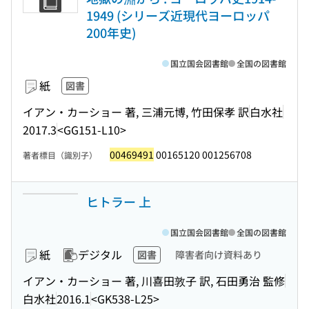
1949 (シリーズ近現代ヨーロッパ
200年史)
国立国会図書館
全国の図書館
紙
図書
イアン・カーショー 著, 三浦元博, 竹田保孝 訳
白水社
2017.3
<GG151-L10>
00469491
00165120 001256708
著者標目（識別子）
ヒトラー 上
国立国会図書館
全国の図書館
紙
デジタル
図書
障害者向け資料あり
イアン・カーショー 著, 川喜田敦子 訳, 石田勇治 監修
白水社
2016.1
<GK538-L25>