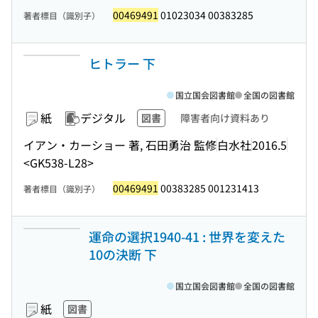
00469491
01023034 00383285
著者標目（識別子）
ヒトラー 下
国立国会図書館
全国の図書館
紙
デジタル
図書
障害者向け資料あり
イアン・カーショー 著, 石田勇治 監修
白水社
2016.5
<GK538-L28>
00469491
00383285 001231413
著者標目（識別子）
運命の選択1940-41 : 世界を変えた
10の決断 下
国立国会図書館
全国の図書館
紙
図書