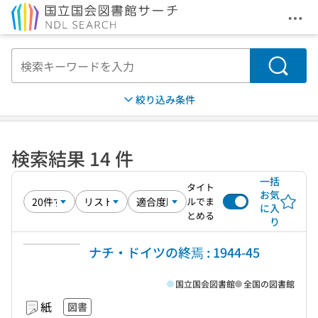
メニ
本文へ移動
検索
絞り込み条件
検索結果 14 件
一括
タイト
お気
ルでま
に入
とめる
り
ナチ・ドイツの終焉 : 1944-45
国立国会図書館
全国の図書館
紙
図書