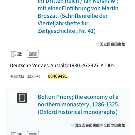
im Dritten Reich / Ian Kershaw ;
mit einer Einführung von Martin
Broszat. (Schriftenreihe der
Vierteljahrshefte für
Zeitgeschichte ; Nr. 41)
国立国会図書館
紙
図書
Deutsche Verlags-Anstalt
c1980.
<GG427-A100>
00469491
著者標目（識別子）
Bolton Priory; the economy of a
northern monastery, 1286-1325.
(Oxford historical monographs)
国立国会図書館
全国の図書館
紙
図書