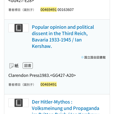
<GG427-E28>
00469491
00163607
著者標目（識別子）
Popular opinion and political
dissent in the Third Reich,
Bavaria 1933-1945 / Ian
Kershaw.
国立国会図書館
紙
図書
Clarendon Press
1983.
<GG427-A20>
00469491
著者標目（識別子）
Der Hitler-Mythos :
Volksmeinung und Propaganda