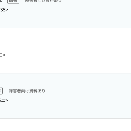
ル
図書
障害者向け資料あり
135>
ロ>
書
障害者向け資料あり
5ニ>