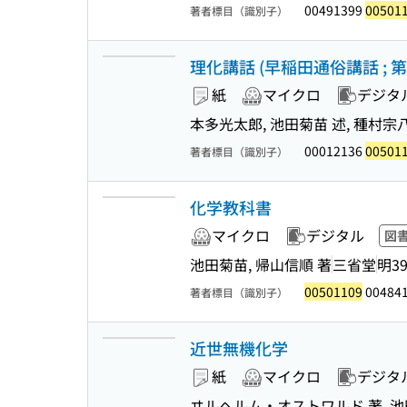
00491399
00501
著者標目（識別子）
理化講話 (早稲田通俗講話 ; 第
紙
マイクロ
デジタ
本多光太郎, 池田菊苗 述, 種村宗八
00012136
00501
著者標目（識別子）
化学教科書
マイクロ
デジタル
図
池田菊苗, 帰山信順 著
三省堂
明39
00501109
00484
著者標目（識別子）
近世無機化学
紙
マイクロ
デジタ
ヰルヘルム・オストワルド 著, 池