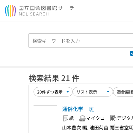
本文へ移動
検索結果 21 件
通俗化学一斑
紙
マイクロ
デジタ
山本豊次 編, 池田菊苗 閲
三省堂
明