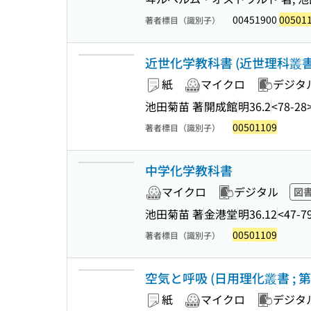
00451900
00501
著者標目（識別子）
近世化学教科書 (近世理科叢書
紙
マイクロ
デジタ
池田菊苗 著
開成館
明36.2
<78-28
00501109
著者標目（識別子）
中学化学教科書
マイクロ
デジタル
図
池田菊苗 著
金港堂
明36.12
<47-7
00501109
著者標目（識別子）
空気と呼吸 (日用理化叢書 ; 第
紙
マイクロ
デジタ