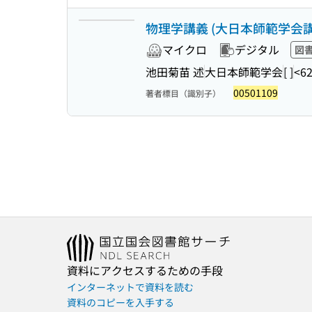
物理学講義 (大日本師範学会講
マイクロ
デジタル
図
池田菊苗 述
大日本師範学会
[ ]
<62
00501109
著者標目（識別子）
資料にアクセスするための手段
インターネットで資料を読む
資料のコピーを入手する