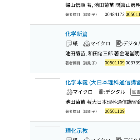
帰山信順 著, 池田菊苗 閲
富山房
明
00484172
00501
著者標目（識別子）
化学新篇
紙
マイクロ
デジタ
池田菊苗, 和田猪三郎 著
金港堂
明
00501109
00373
著者標目（識別子）
化学本義 (大日本理科通信講
マイクロ
デジタル
図
池田菊苗 著
大日本理科通信講習
00501109
著者標目（識別子）
理化示教