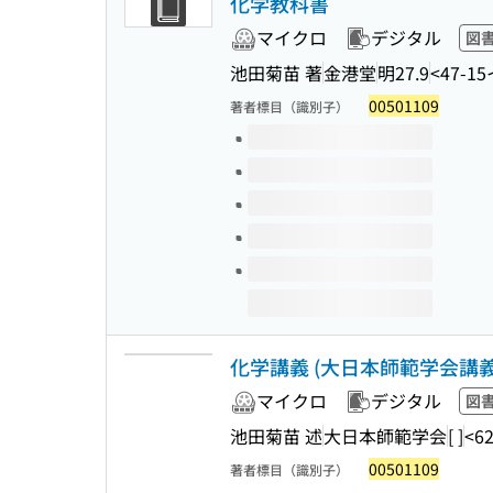
化学教科書
マイクロ
デジタル
図
池田菊苗 著
金港堂
明27.9
<47-15
00501109
著者標目（識別子）
このタイトルの巻号
化学講義 (大日本師範学会講義
マイクロ
デジタル
図
池田菊苗 述
大日本師範学会
[ ]
<62
00501109
著者標目（識別子）