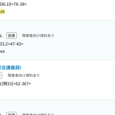
36.10
<78-38>
109
ル
図書
障害者向け資料あり
33.2
<47-42>
964
習会講義録)
書
障害者向け資料あり
会
[明33]
<62-367>