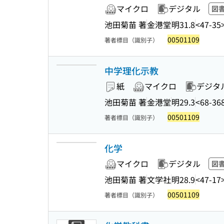
マイクロ
デジタル
図
池田菊苗 著
金港堂
明31.8
<47-35
00501109
著者標目（識別子）
中学理化示教
紙
マイクロ
デジタ
池田菊苗 著
金港堂
明29.3
<68-36
00501109
著者標目（識別子）
化学
マイクロ
デジタル
図
池田菊苗 著
文学社
明28.9
<47-17
00501109
著者標目（識別子）