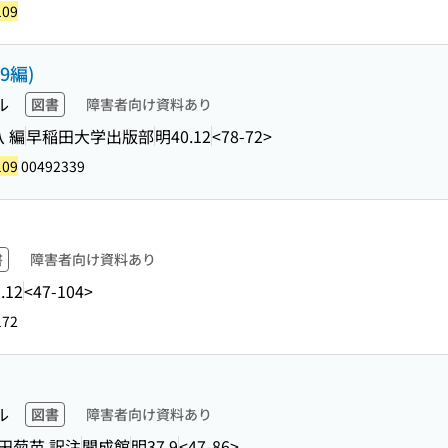
109
9編)
ル
図書
障害者向け資料あり
 編
早稲田大学出版部
明40.12
<78-72>
109
00492339
書
障害者向け資料あり
.12
<47-104>
172
ル
図書
障害者向け資料あり
田菊苗 訳注
開成館
明37.9
<47-86>