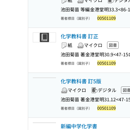
紙
マイクロ
デジタ
池田菊苗 等編
金港堂
明33.3
<86-
00501109
著者標目（識別子）
化学教科書 訂正
紙
マイクロ
図書
池田菊苗 著
金港堂
明30.9
<47-15
00501109
著者標目（識別子）
化学教科書 訂5版
マイクロ
デジタル
図
池田菊苗 著
金港堂
明31.12
<47-1
00501109
著者標目（識別子）
新編中学化学書