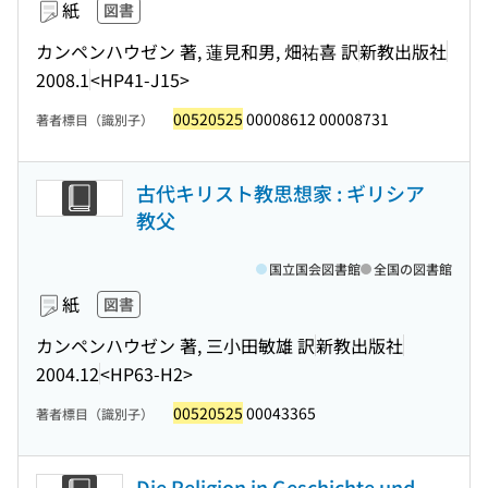
紙
図書
カンペンハウゼン 著, 蓮見和男, 畑祐喜 訳
新教出版社
2008.1
<HP41-J15>
00520525
00008612 00008731
著者標目（識別子）
古代キリスト教思想家 : ギリシア
教父
国立国会図書館
全国の図書館
紙
図書
カンペンハウゼン 著, 三小田敏雄 訳
新教出版社
2004.12
<HP63-H2>
00520525
00043365
著者標目（識別子）
Die Religion in Geschichte und