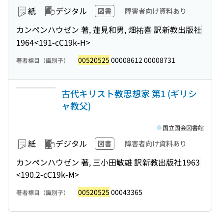
紙
デジタル
図書
障害者向け資料あり
カンペンハウゼン 著, 蓮見和男, 畑祐喜 訳
新教出版社
1964
<191-cC19k-H>
00520525
00008612 00008731
著者標目（識別子）
古代キリスト教思想家 第1 (ギリシ
ャ教父)
国立国会図書館
紙
デジタル
図書
障害者向け資料あり
カンペンハウゼン 著, 三小田敏雄 訳
新教出版社
1963
<190.2-cC19k-M>
00520525
00043365
著者標目（識別子）