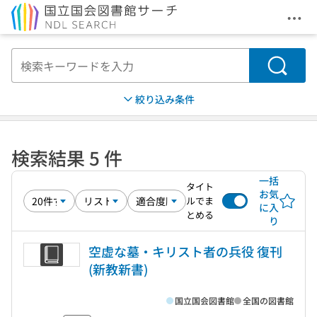
メニ
本文へ移動
検索
絞り込み条件
検索結果 5 件
一括
タイト
お気
ルでま
に入
とめる
り
空虚な墓・キリスト者の兵役 復刊
(新教新書)
国立国会図書館
全国の図書館