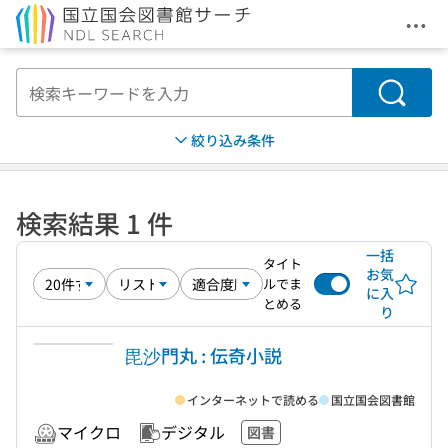
メニ
本文へ移動
検索
絞り込み条件
検索結果 1 件
一括
タイト
お気
ルでま
に入
とめる
り
毘沙門丸 : 伝奇小説
インターネットで読める
国立国会図書館
マイクロ
デジタル
図書