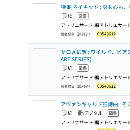
特集|ネイキッド : 身も心も、む
紙
図書
アトリエサード 編
アトリエサー
00548612
著者標目（識別子）
サロメ幻想 : ワイルド、ビア
ART SERIES)
紙
図書
アトリエサード 編
アトリエサー
00548612
著者標目（識別子）
アヴァンギャルド狂詩曲 : そこに
紙
デジタル
図書
アトリエサード 編
アトリエサー