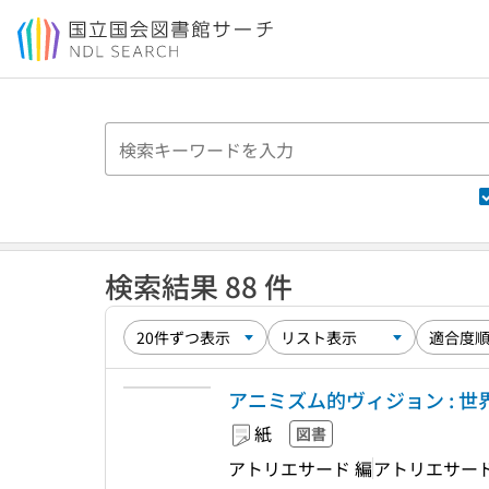
本文へ移動
検索結果 88 件
アニミズム的ヴィジョン : 世界
紙
図書
アトリエサード 編
アトリエサー