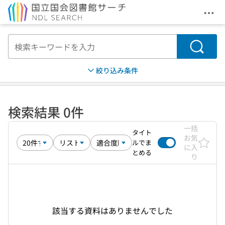
メニ
本文へ移動
検索
絞り込み条件
検索結果 0件
一括
タイト
お気
ルでま
に入
とめる
り
該当する資料はありませんでした