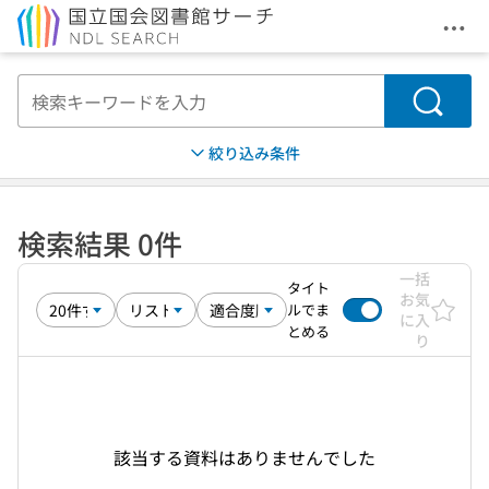
メニ
本文へ移動
検索
絞り込み条件
検索結果 0件
一括
タイト
お気
ルでま
に入
とめる
り
該当する資料はありませんでした