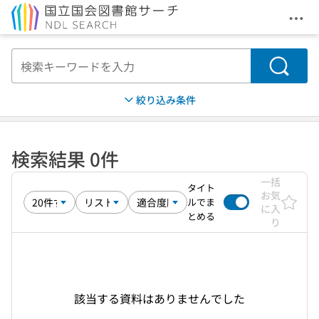
メニ
本文へ移動
検索
絞り込み条件
検索結果 0件
一括
タイト
お気
ルでま
に入
とめる
り
該当する資料はありませんでした