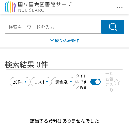
メニ
本文へ移動
検索
絞り込み条件
検索結果 0件
一括
タイト
お気
ルでま
に入
とめる
り
該当する資料はありませんでした