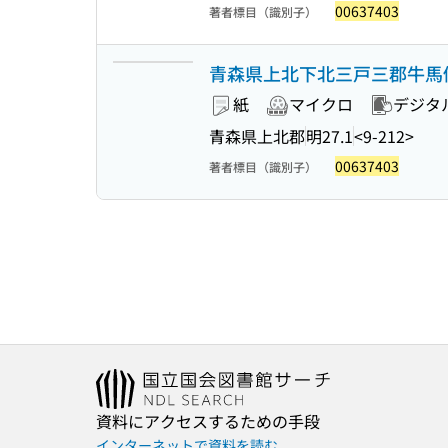
00637403
著者標目（識別子）
青森県上北下北三戸三郡牛馬
紙
マイクロ
デジタ
青森県上北郡
明27.1
<9-212>
00637403
著者標目（識別子）
資料にアクセスするための手段
インターネットで資料を読む