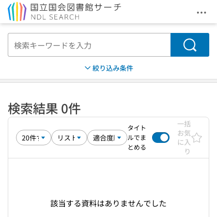
メニ
本文へ移動
検索
絞り込み条件
検索結果 0件
一括
タイト
お気
ルでま
に入
とめる
り
該当する資料はありませんでした