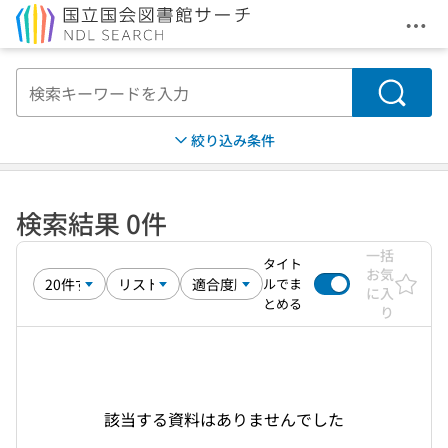
メニ
本文へ移動
検索
絞り込み条件
検索結果 0件
一括
タイト
お気
ルでま
に入
とめる
り
該当する資料はありませんでした