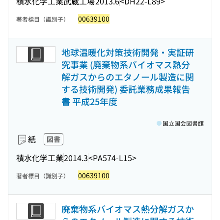
積水化学工業武蔵工場
2013.6
<DH22-L89>
00639100
著者標目（識別子）
地球温暖化対策技術開発・実証研
究事業 (廃棄物系バイオマス熱分
解ガスからのエタノール製造に関
する技術開発) 委託業務成果報告
書 平成25年度
国立国会図書館
紙
図書
積水化学工業
2014.3
<PA574-L15>
00639100
著者標目（識別子）
廃棄物系バイオマス熱分解ガスか