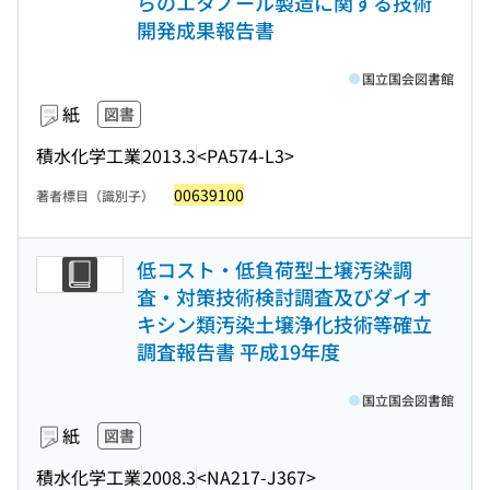
らのエタノール製造に関する技術
開発成果報告書
国立国会図書館
紙
図書
積水化学工業
2013.3
<PA574-L3>
00639100
著者標目（識別子）
低コスト・低負荷型土壌汚染調
査・対策技術検討調査及びダイオ
キシン類汚染土壌浄化技術等確立
調査報告書 平成19年度
国立国会図書館
紙
図書
積水化学工業
2008.3
<NA217-J367>