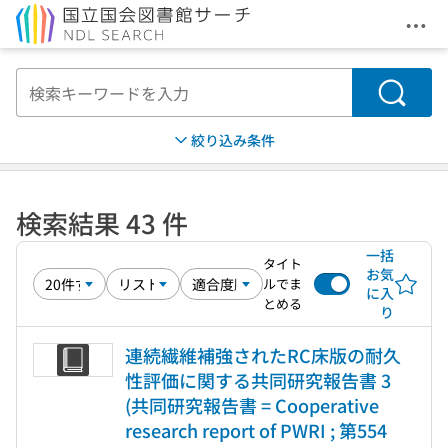
メニ
本文へ移動
検索
絞り込み条件
検索結果 43 件
一括
タイト
お気
ルでま
に入
とめる
り
連続繊維補強されたRC床版の耐久
性評価に関する共同研究報告書 3
(共同研究報告書 = Cooperative
research report of PWRI ; 第554