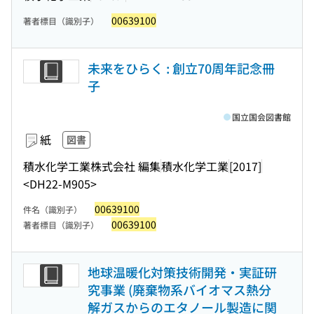
00639100
著者標目（識別子）
未来をひらく : 創立70周年記念冊
子
国立国会図書館
紙
図書
積水化学工業株式会社 編集
積水化学工業
[2017]
<DH22-M905>
00639100
件名（識別子）
00639100
著者標目（識別子）
地球温暖化対策技術開発・実証研
究事業 (廃棄物系バイオマス熱分
解ガスからのエタノール製造に関