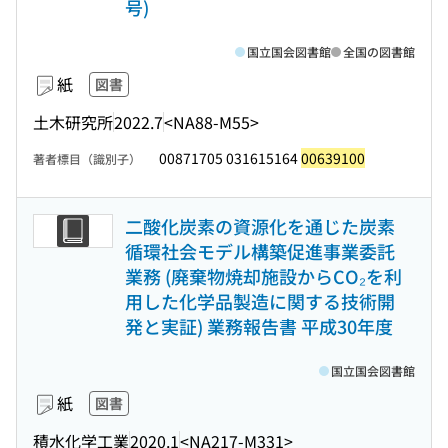
号)
国立国会図書館
全国の図書館
紙
図書
土木研究所
2022.7
<NA88-M55>
00871705 031615164
00639100
著者標目（識別子）
二酸化炭素の資源化を通じた炭素
循環社会モデル構築促進事業委託
業務 (廃棄物焼却施設からCO₂を利
用した化学品製造に関する技術開
発と実証) 業務報告書 平成30年度
国立国会図書館
紙
図書
積水化学工業
2020.1
<NA217-M331>