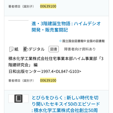
00639100
著者標目（識別子）
進・3階建誕生物語 : ハイムデシオ
開発・販売奮闘記
国立国会図書館
全国の図書館
紙
デジタル
図書
障害者向け資料あり
積水化学工業株式会社住宅事業本部ハイム事業部「3
階建研究会」 編
日和出版センター
1997.4
<DL847-G103>
00639100
著者標目（識別子）
とびらをひらく : 新しい時代を切
り開いたセキスイ50のエピソード
: 積水化学工業株式会社創立50周