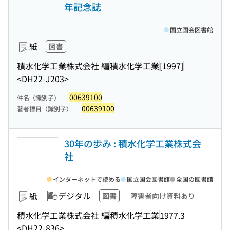
年記念誌
国立国会図書館
紙
図書
積水化学工業株式会社 編
積水化学工業
[1997]
<DH22-J203>
00639100
件名（識別子）
00639100
著者標目（識別子）
30年の歩み : 積水化学工業株式会
社
インターネットで読める
国立国会図書館
全国の図書館
紙
デジタル
図書
障害者向け資料あり
積水化学工業株式会社 編
積水化学工業
1977.3
<DH22-836>