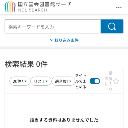
メニ
本文へ移動
検索
絞り込み条件
検索結果 0件
一括
タイト
お気
ルでま
に入
とめる
り
該当する資料はありませんでした