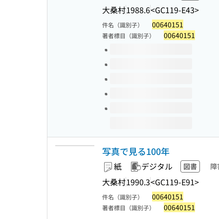
大桑村
1988.6
<GC119-E43>
00640151
件名（識別子）
00640151
著者標目（識別子）
このタイトルの巻号
写真で見る100年
紙
デジタル
図書
障
大桑村
1990.3
<GC119-E91>
00640151
件名（識別子）
00640151
著者標目（識別子）