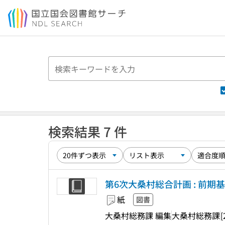
本文へ移動
検索結果 7 件
第6次大桑村総合計画 : 前期
紙
図書
大桑村総務課 編集
大桑村総務課
[