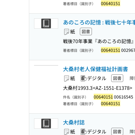
00640151
著者標目（識別子）
あのころの記憶 : 戦後七十年
紙
図書
戦後70年事業『あのころの記憶』
00640151
00296
著者標目（識別子）
大桑村老人保健福祉計画書
紙
デジタル
図書
障
大桑村
1993.3
<AZ-1551-E1378>
00640151
00616545
件名（識別子）
00640151
著者標目（識別子）
大桑村誌
紙
デジタル
図書
障