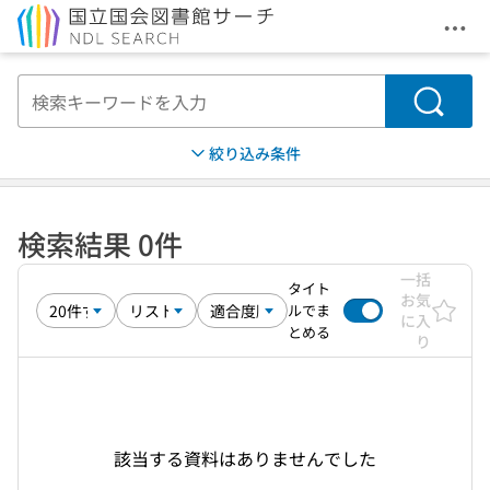
メニ
本文へ移動
検索
絞り込み条件
検索結果 0件
一括
タイト
お気
ルでま
に入
とめる
り
該当する資料はありませんでした